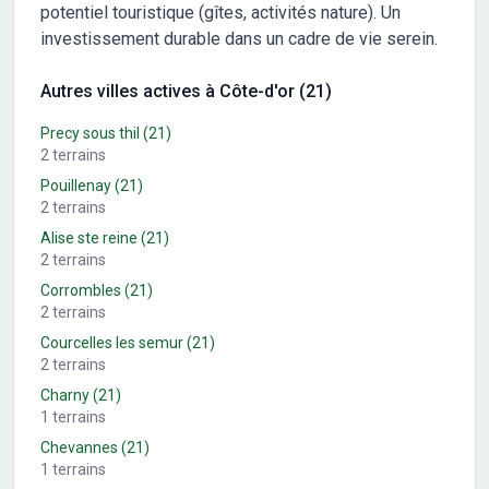
potentiel touristique (gîtes, activités nature). Un
investissement durable dans un cadre de vie serein.
Autres villes actives à Côte-d'or (21)
Precy sous thil
(21)
2
terrains
Pouillenay
(21)
2
terrains
Alise ste reine
(21)
2
terrains
Corrombles
(21)
2
terrains
Courcelles les semur
(21)
2
terrains
Charny
(21)
1
terrains
Chevannes
(21)
1
terrains