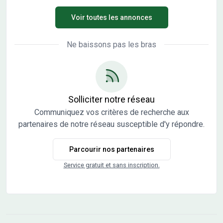
terrain idéalement placé pour réaliser votre projet
Voir toutes les annonces
immobilier. Le terrain mesure 513 m², vous permettant
d'envisager un espace extérieur conséquent.
ENVIRONNEMENT Verrières est une commune qui
Ne baissons pas les bras
bénéficie de la proximité de Troyes, située à 9 km. Vous
trouverez à proximité plusieurs établissements scolaires,
notamment une école maternelle et une école
élémentaire. Le secteur est desservi par des axes routiers
importants, avec l'autoroute A5 à 2 km et l'autoroute A26
Solliciter notre réseau
à 7 km. Pour vos loisirs et sorties, un restaurant est
Communiquez vos critères de recherche aux
accessible rapidement à pied, tout comme un terrain de
partenaires de notre réseau susceptible d'y répondre.
tennis et une bibliothèque. Les commerces se trouvent
également autour du bien, facilitant votre quotidien. NOUS
Parcourir nos partenaires
CONTACTER Cette propriété est proposée à la vente au
prix de 56 430 euros. Pour plus d'informations ou pour
Service gratuit et sans inscription.
organiser une visite, n'hésitez pas à contacter Alexandra
Cogliati de l'agence Maisons France Confort Troyes au 06-
45-01-83-12. Elle se tient à votre disposition pour vous
accompagner dans la concrétisation de votre projet et
répondre à toutes vos questions.