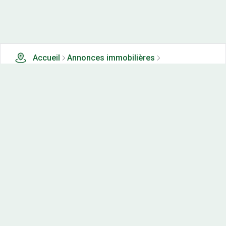
Accueil
Annonces immobilières
Terrains à vendre
0 terrains à vendre à Riel les eaux (21)
Nos-terrains.com offre une vitrine exclusive
aux acteurs de l'immobilier.
Diffuser vos annonces