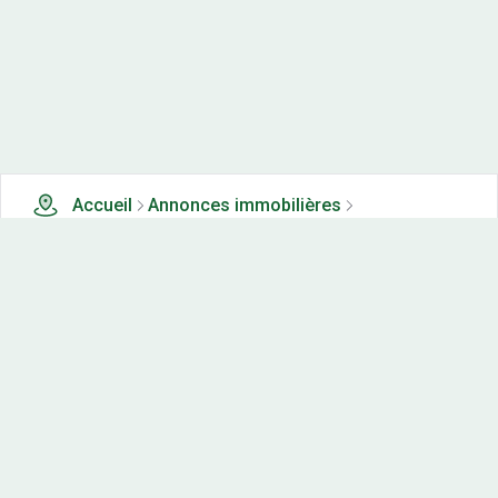
Accueil
Annonces immobilières
Terrains à vendre
1 terrains à vendre à Saulon la rue (21)
Nos-terrains.com offre une vitrine exclusive
aux acteurs de l'immobilier.