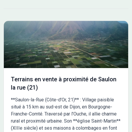
Gilly-lès-Cîteaux et Corgoloin se trouvent à moins de 10 km.
L'autoroute A31 est accessible à 10 km, facilitant vos
déplacements. De nombreuses écoles sont implantées dans
les environs, notamment des écoles maternelles, élémentaires,
primaires ainsi qu'un collège. Vous trouverez également des
commerces à proximité. NOUS CONTACTER Ce terrain est
vendu par un partenaire de Maisons France Confort Melun au
prix de 99 000 euros. Pour plus d'informations et découvrir ce
terrain, n'hésitez pas à contacter Franck ALANOE au 06-27-23-
96-64. Il vous accompagnera dans votre projet de construction.
Terrains en vente à proximité de Saulon
la rue (21)
**Saulon-la-Rue (Côte-d’Or, 21)** : Village paisible
situé à 15 km au sud-est de Dijon, en Bourgogne-
Franche-Comté. Traversé par l’Ouche, il allie charme
rural et proximité urbaine. Son **église Saint-Martin**
(XIIIe siècle) et ses maisons à colombages en font