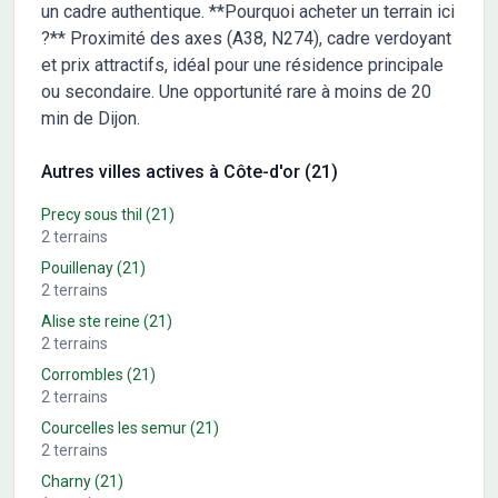
un cadre authentique. **Pourquoi acheter un terrain ici
?** Proximité des axes (A38, N274), cadre verdoyant
et prix attractifs, idéal pour une résidence principale
ou secondaire. Une opportunité rare à moins de 20
min de Dijon.
Autres villes actives à Côte-d'or (21)
Precy sous thil
(21)
2
terrains
Pouillenay
(21)
2
terrains
Alise ste reine
(21)
2
terrains
Corrombles
(21)
2
terrains
Courcelles les semur
(21)
2
terrains
Charny
(21)