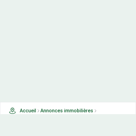
Accueil
Annonces immobilières
Tous les produits
0 terrains, maisons-neuves et appartements neufs à
vendre à Arleuf (58)