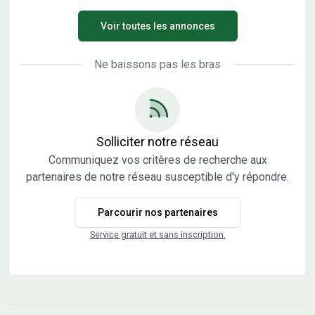
comprend 5 pièces dont 3 chambres. Elle dispose
Voir toutes les annonces
également d'une cuisine ainsi que d'une salle de bains
offrant baignoire. Aucun WC séparé n'est présent dans sa
configuration. Elle s'organise sur 2 niveaux, ce qui peut
Ne baissons pas les bras
vous permettre de bien répartir les espaces selon vos
souhaits. Elle bénéficie d'un terrain de 309 m² qui propose
un espace extérieur agréable à exploiter.
ENVIRONNEMENT Charny est une commune avec des
écoles proches telles que le rpi de l'Auxois et l'École
Solliciter notre réseau
élémentaire publique r.p.i. Des commerces sont
Communiquez vos critères de recherche aux
également présents dans les environs pour faciliter vos
partenaires de notre réseau susceptible d'y répondre.
achats. NOUS CONTACTER Ce bien est proposé à la vente
au prix de 329000 euros. Le vendeur est un partenaire de
Parcourir nos partenaires
Maisons France Confort. Pour obtenir plus d'informations,
n'hésitez pas à prendre contact avec Cédric Yahiaoui,
Service gratuit et sans inscription.
votre interlocuteur chez Maisons France Confort Magny-
le-Hongre, au 06-66-57-00-63.