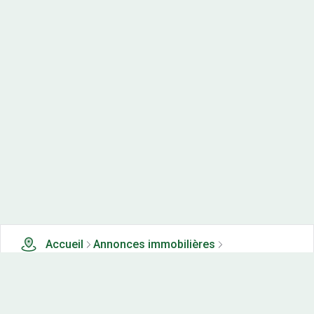
Accueil
Annonces immobilières
Tous les produits
3 terrains, maisons-neuves et appartements neufs à
vendre à Empury (58)