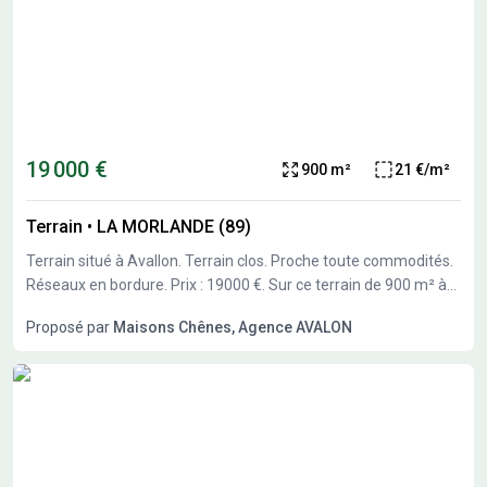
19 000 €
900 m²
21 €/m²
Terrain
•
LA MORLANDE (89)
Terrain situé à Avallon. Terrain clos. Proche toute commodités.
Réseaux en bordure. Prix : 19000 €. Sur ce terrain de 900 m² à
AVALLON, Maisons Chênes vous propose de réaliser votre
Proposé par
Maisons Chênes, Agence AVALON
projet de construction de maison individuelle. Maisons Chênes
propose de construire votre maison neuve avec toutes les
prestations suivantes : - Plan sur-mesure et personnalisé de 2 à
6 chambres - Mode de chauffage au choix - Grands choix
d'équipements et de prestations - Matériaux de qualité selon
les normes en vigueur - Accompagnement dans le choix et
l’acquisition du terrain - Construction conforme à la nouvelle RE