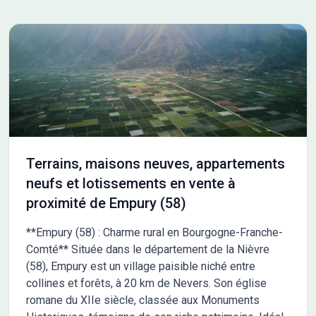
projet de construction sur ce terrain ! Prix hors frais de notaire.
Terrain sélectionné et vu pour vous sous réserve de
disponibilité et au prix indiqué par notre partenaire foncier.
Conditions et visuels non contractuels. Cette annonce a été
créée et diffusée avec le logiciel VITAHOME. Contactez Romain
ROUMIER au 07 45 86 23 12 ou au 07 45 86 23 12 (Maisons
Chênes - Agence d'Avallon).
Terrains, maisons neuves, appartements
neufs et lotissements en vente à
proximité de Empury (58)
**Empury (58) : Charme rural en Bourgogne-Franche-
Comté** Située dans le département de la Nièvre
(58), Empury est un village paisible niché entre
collines et forêts, à 20 km de Nevers. Son église
romane du XIIe siècle, classée aux Monuments