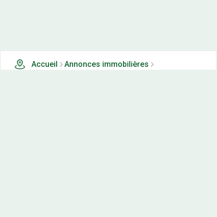
Accueil
Annonces immobilières
Tous les produits
0 terrains, maisons-neuves et appartements neufs à
vendre à La chassagne (39)
Nos-terrains.com offre une vitrine exclusive
aux acteurs de l'immobilier.