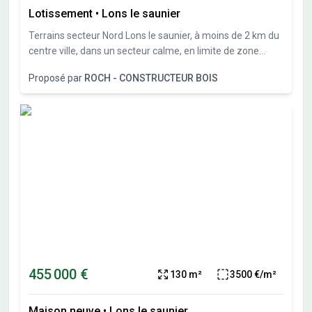
Lotissement
•
Lons le saunier
Terrains secteur Nord Lons le saunier, à moins de 2 km du
centre ville, dans un secteur calme, en limite de zone
constructible, nous vous proposons plusieurs terrains
Proposé par
ROCH - CONSTRUCTEUR BOIS
constructibles de 550 à 1300M²
455 000 €
130 m²
3500 €/m²
Maison neuve
•
Lons le saunier