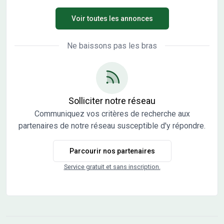
et idéalement placé à proximité immédiate de Chalon-
Voir toutes les annonces
sur-Saône. Terrains viabilisés, bornés, plats et libres
constructeurs Aucun frais d’agence (vente directe
propriétaire) Avantages financiers : - Éligible au Prêt à
Ne baissons pas les bras
Taux Zéro (sous conditions de ressources, primo-
accédants) - Éligible au Prêt Accession Action Logement :
jusqu’à 30 000 € à 1% pour les salariés du privé (sous
conditions de ressources, primo-accédants)
Solliciter notre réseau
Communiquez vos critères de recherche aux
partenaires de notre réseau susceptible d'y répondre.
Parcourir nos partenaires
Service gratuit et sans inscription.