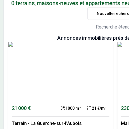
0 terrains, maisons-neuves et appartements neuf
Nouvelle recher
Recherche éten
Annonces immobilières près de 
21 000 €
230
1000 m²
21 €/m²
Terrain
•
La Guerche-sur-l'Aubois
Mai