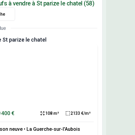
s à vendre à St parize le chatel (58)
che
due
St parize le chatel
 400 €
108 m²
2133 €/m²
son neuve
•
La Guerche-sur-l'Aubois