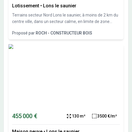
Lotissement
•
Lons le saunier
Terrains secteur Nord Lons le saunier, à moins de 2 km du
centre ville, dans un secteur calme, en limite de zone
constructible, nous vous proposons plusieurs terrains
Proposé par
ROCH - CONSTRUCTEUR BOIS
constructibles de 550 à 1300M²
455 000 €
130 m²
3500 €/m²
Maison neuve
•
Lons le saunier