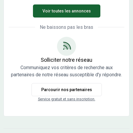
passé médiéval, niché au cour d'une nature généreuse,
Voir toutes les annonces
dans le département du Doubs. À proximité de Besançon
et Dijon, Chemaudin et Vaux offre un mélange
harmonieux entre patrimoine historique préservé et
Ne baissons pas les bras
nature verdoyante, créant ainsi une atmosphère propice à
la quiétude et à l'épanouissement. Le lotissement de la
Courtine compte 33 lots viabilisés destinés à de la maison
individuelle et un macro (lot 21) destiné à un petit collectif.
Entre 8 et 12 logements sont réservés pour de l'accession
Solliciter notre réseau
abordable et du locatif social. Les prestations et les
Communiquez vos critères de recherche aux
aménagements ont été pensés pour offrir un quotidien
partenaires de notre réseau susceptible d'y répondre.
de qualité : créations de 3 espaces verts, une aire de jeux
petite enfance et des bancs pour des moments de
Parcourir nos partenaires
convivialité, cheminement piéton, gestion des eaux usées
et pluvial Les informations sur l'état des risques auxquels
Service gratuit et sans inscription.
ce bien est exposé sont disponibles sur le site Géorisques :
www.georisques.gouv.fr