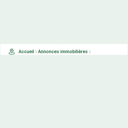
Accueil
Annonces immobilières
Tous les produits
0 terrains, maisons-neuves et appartements neufs à
vendre à Tassenieres (39)
Nos-terrains.com offre une vitrine exclusive