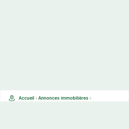
Accueil
Annonces immobilières
Tous les produits
0 terrains, maisons-neuves et appartements neufs à
vendre à Ternant (58)