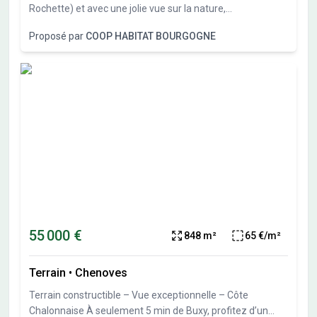
Rochette) et avec une jolie vue sur la nature,
l’environnement est agréable, au calme. L’arrêt de bus La
Proposé par
COOP HABITAT BOURGOGNE
Marolle est tout proche. Terrain viabilisé, borné et libre de
constructeur. 12 km de la Gare TGV Le Creusot (qui
permet de rejoindre Paris en 1h23 et Lyon en 39 minutes)
Laissez-vous tenter ! Plus que 3 terrains disponibles !
N’attendez plus ! Eligible au PTZ pour les primo accédants
depuis le 01/04/2025
55 000 €
848 m²
65 €/m²
Terrain
•
Chenoves
Terrain constructible – Vue exceptionnelle – Côte
Chalonnaise À seulement 5 min de Buxy, profitez d’un