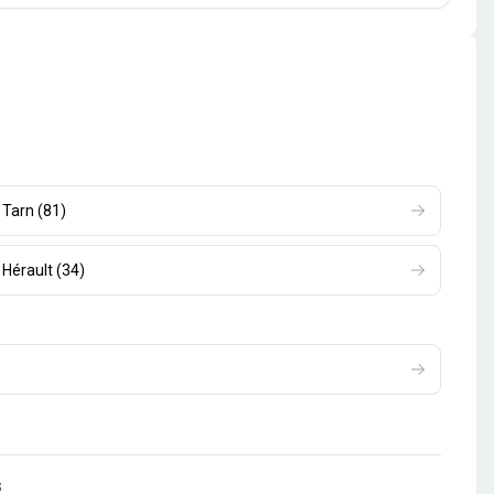
Tarn
(
81
)
Hérault
(
34
)
s