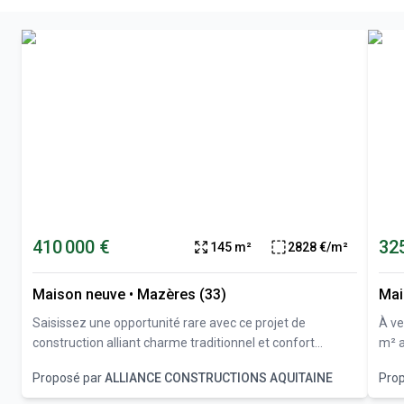
410 000 €
32
145 m²
2828 €/m²
Maison neuve
•
Mazères (33)
Mai
Saisissez une opportunité rare avec ce projet de
À ve
construction alliant charme traditionnel et confort
m² avec 
moderne, sur un beau terrain d'environ 1500 m²
sort
Proposé par
ALLIANCE CONSTRUCTIONS AQUITAINE
Pro
idéalement situé à proximité de Langon, dans un
mais
environnement calme et recherché. Un emplacement
géné