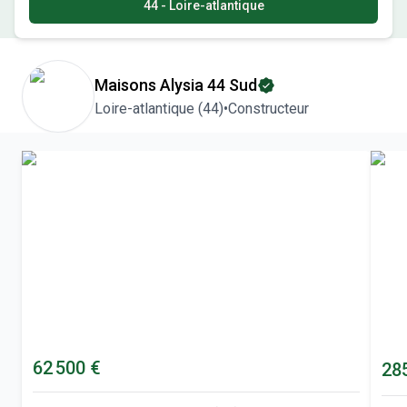
44 - Loire-atlantique
Maisons Alysia 44 Sud
Loire-atlantique
(
44
)
•
Constructeur
62 500 €
28