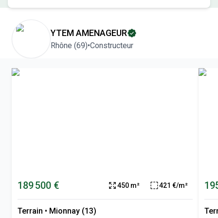
YTEM AMENAGEUR
Rhône
(
69
)
•
Constructeur
189 500 €
19
450 m²
421 €/m²
Terrain
•
Mionnay (13)
Ter