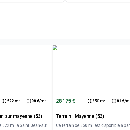
28 175 €
522 m²
98 €/m²
350 m²
81 €/m
ean sur mayenne (53)
Terrain
•
Mayenne (53)
de 522 m² à Saint-Jean-sur-
Ce terrain de 350 m² est disponible à par