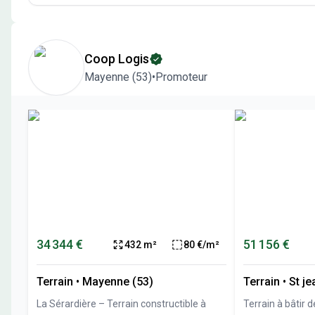
Coop Logis
Mayenne
(
53
)
•
Promoteur
34 344 €
51 156 €
432 m²
80 €/m²
Terrain
•
Mayenne (53)
Terrain
•
St j
La Sérardière – Terrain constructible à
Terrain à bâtir 