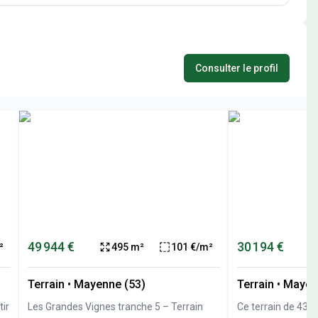
Consulter le profil
49 944 €
30 194 €
²
495 m²
101 €/m²
Terrain
•
Mayenne (53)
Terrain
•
Mayen
tir
Les Grandes Vignes tranche 5 – Terrain
Ce terrain de 432 