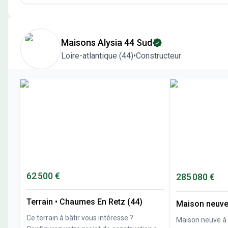
Maisons Alysia 44 Sud
Loire-atlantique
(
44
)
•
Constructeur
62 500 €
285 080 €
Terrain
•
Chaumes En Retz (44)
Maison neuv
Ce terrain à bâtir vous intéresse ?
Maison neuve à 