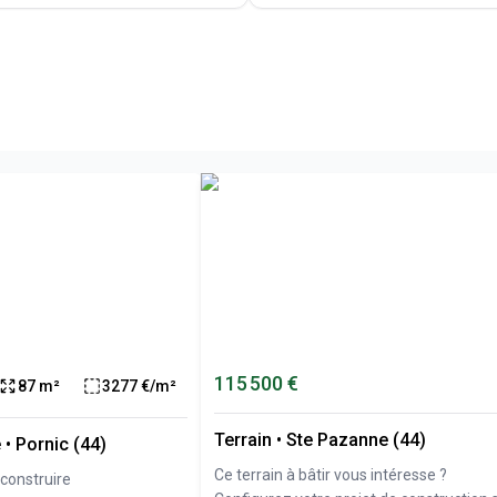
115 500 €
87 m²
3277 €/m²
Terrain
•
Ste Pazanne (44)
e
•
Pornic (44)
Ce terrain à bâtir vous intéresse ?
construire