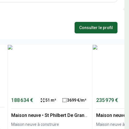
Consulter le profil
188 634 €
235 979 €
51 m²
3699 €/m²
Maison neuve
•
St Philbert De Grand
Maison neuve
Lieu (44)
Maison neuve à construire
Maison neuve à co