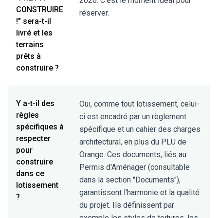
2026. C'est le moment idéal pour
CONSTRUIRE
réserver.
!" sera-t-il
livré et les
terrains
prêts à
construire ?
Y a-t-il des
Oui, comme tout lotissement, celui-
règles
ci est encadré par un règlement
spécifiques à
spécifique et un cahier des charges
respecter
architectural, en plus du PLU de
pour
Orange. Ces documents, liés au
construire
Permis d'Aménager (consultable
dans ce
dans la section "Documents"),
lotissement
garantissent l'harmonie et la qualité
?
du projet. Ils définissent par
exemple les styles de toitures, les