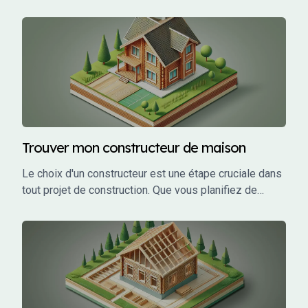
envisagiez de construire votre maison de rêve,
d'investir dans un projet locatif ou de développer un
projet commercial, le choix du terrain influence
directement la faisabilité, le coût, et le succès de votre
projet.
Trouver mon constructeur de maison
Le choix d'un constructeur est une étape cruciale dans
tout projet de construction. Que vous planifiez de
construire une maison individuelle, un bâtiment
commercial, ou un investissement locatif, le bon
constructeur peut faire la différence entre un projet
réussi et un cauchemar.