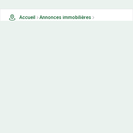
Accueil
Annonces immobilières
Terrains en lotissements à vendre
3 terrains en lotissements à vendre à Vaucluse (84)
Nos-terrains.com offre une vitrine exclusive
aux acteurs de l'immobilier.
Diffuser vos annonces
Contactez-nous