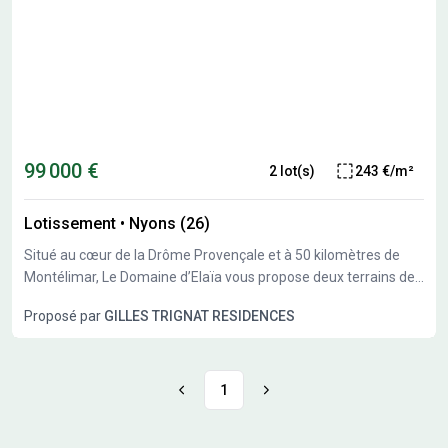
N'oubliez pas de profiter du PTZ 💰 À partir de 99 000€ 📲
Contactez-nous au 06.84.33.70.06 pour plus d’infos et réserver
votre terrain !
99 000 €
2 lot(s)
243 €/m²
Lotissement
•
Nyons (26)
Situé au cœur de la Drôme Provençale et à 50 kilomètres de
Montélimar, Le Domaine d’Elaïa vous propose deux terrains de
407m² et 726m². Profitez pleinement du microclimat de Nyons
Proposé par
GILLES TRIGNAT RESIDENCES
et de cet environnement verdoyant au pied du Parc Naturel
Régional des Baronnies Provençales ! Ces 2 terrains sont
viabilisés & libres de constructeurs.
1