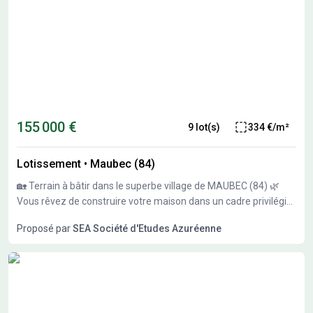
155 000 €
9 lot(s)
334 €/m²
Lotissement
•
Maubec (84)
🏡 Terrain à bâtir dans le superbe village de MAUBEC (84) 🌿
Vous rêvez de construire votre maison dans un cadre privilégié
en Provence ? 👉 Découvrez ce nouveau lotissement situé
Proposé par
SEA Société d'Etudes Azuréenne
dans un charmant village du Luberon. ✨ Direct propriétaire –
libre choix constructeur ✔ Quartier résidentiel calme et
recherché ✔ Très belle vue et environnement privilégié ✔
Terrains plats et piscinables ✔ Possibilité de maison de plain-
pied ✔ Centre du village à pied 📐 Surfaces disponibles 709m²
et 720 m² 🔌 Terrains entièrement viabilisés : EDF – Eau – Tout-