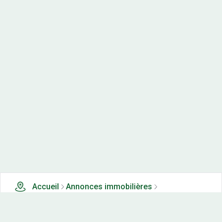
Accueil
Annonces immobilières
Terrains en lotissements à vendre
0 terrains en lotissements à vendre à Challuy (58)