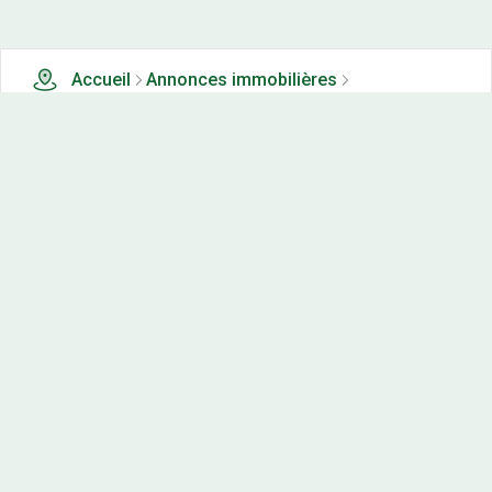
Accueil
Annonces immobilières
Terrains en lotissements à vendre
0 terrains en lotissements à vendre à Cornas (71)
Nos-terrains.com offre une vitrine exclusive
aux acteurs de l'immobilier.
Diffuser vos annonces
Contactez-nous