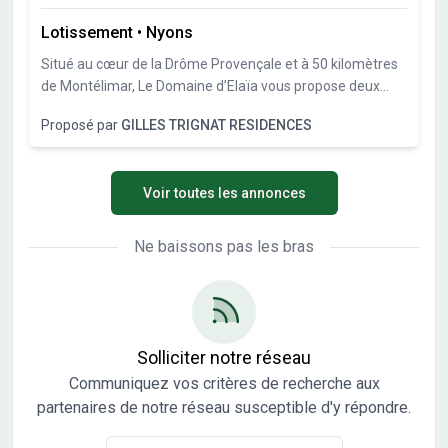
Lotissement
•
Nyons
Situé au cœur de la Drôme Provençale et à 50 kilomètres
de Montélimar, Le Domaine d’Elaïa vous propose deux
terrains de 407m² et 726m². Profitez pleinement du
Proposé par
GILLES TRIGNAT RESIDENCES
microclimat de Nyons et de cet environnement verdoyant
au pied du Parc Naturel Régional des Baronnies
Provençales ! Ces 2 terrains sont viabilisés & libres de
Voir toutes les annonces
constructeurs.
Ne baissons pas les bras
Solliciter notre réseau
Communiquez vos critères de recherche aux
partenaires de notre réseau susceptible d'y répondre.