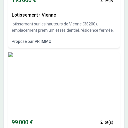
195 000 €
2 lot(s)
le site Géorisques : www.georisques.gouv.fr
Lotissement
•
Vienne
lotissement sur les hauteurs de Vienne (38200),
emplacement premium et résidentiel, résidence fermée
avec portail bénéficiant d'une vue sur les prémonts de
Proposé par
PR IMMO
l'Ardèche.
99 000 €
2 lot(s)