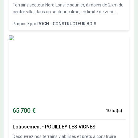
et pluvial Les informations sur l'état des risques auxquels
Terrains secteur Nord Lons le saunier, à moins de 2 km du
ce bien est exposé sont disponibles sur le site Géorisques :
centre ville, dans un secteur calme, en limite de zone
www.georisques.gouv.fr
constructible, nous vous proposons plusieurs terrains
Proposé par
ROCH - CONSTRUCTEUR BOIS
constructibles de 550 à 1300M²
65 700 €
10 lot(s)
Lotissement
•
POUILLEY LES VIGNES
Découvrez nos terrains viabilisés et prêts à construire