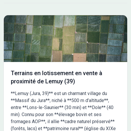
Terrains en lotissement en vente à
proximité de Lemuy (39)
**Lemuy (Jura, 39)** est un charmant village du
**Massif du Jura**, niché à **500 m d’altitude**,
entre **Lons-le-Saunier** (30 min) et **Dole** (40
min). Connu pour son **élevage bovin et ses
fromages AOP**, il allie **cadre naturel préservé**
(forêts, lacs) et **patrimoine rural** (église du XIXe