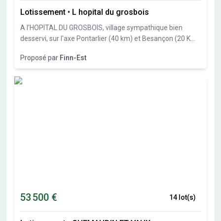
viabilisés dont 1 terrain intermédiaire et 1 terrain réservé
Lotissement
•
L hopital du grosbois
à des constructions gr Les informations sur l'état des
risques auxquels ce bien est exposé sont disponibles sur
A l'HOPITAL DU GROSBOIS, village sympathique bien
le site Géorisques : www.georisques.gouv.fr
desservi, sur l'axe Pontarlier (40 km) et Besançon (20 Km),
Finn-Est, spécialiste des constructions bois vous propose
Proposé par
Finn-Est
27 parcelles de 551m² à 838 m². Libre constructeur.
53 500 €
14 lot(s)