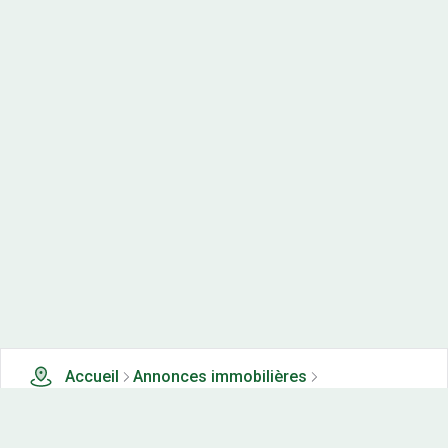
Accueil
Annonces immobilières
Terrains en lotissements à vendre
0 terrains en lotissements à vendre à Mortefontaine (26)