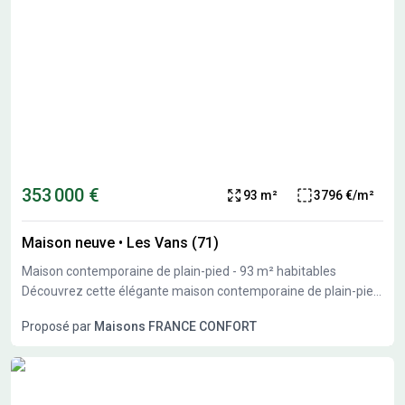
353 000 €
93 m²
3796 €/m²
Maison neuve
•
Les Vans (71)
Maison contemporaine de plain-pied - 93 m² habitables
Découvrez cette élégante maison contemporaine de plain-pied
de 93 m², conçue pour offrir confort, fonctionnalité et
Proposé par
Maisons FRANCE CONFORT
modernité au quotidien. Elle se compose d'une belle pièce de
vie lumineuse avec cuisine ouverte, de trois chambres
confortables, d'une salle d'eau moderne et d'un espace de
rangement optimisé. Son agencement bien pensé permet de