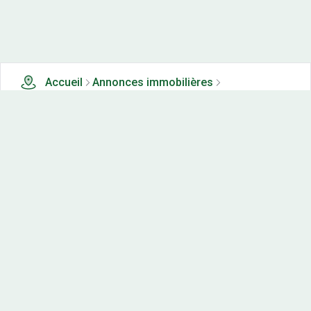
Accueil
Annonces immobilières
Maisons neuves à vendre
61 maisons neuves à vendre à Gravieres (71)
Nos-terrains.com offre une vitrine exclusive
aux acteurs de l'immobilier.
Diffuser vos annonces