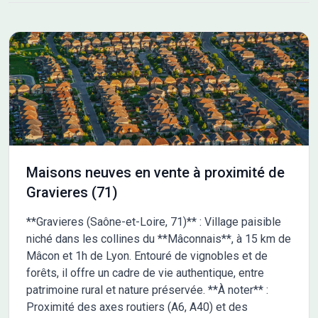
individuelle (CCMI), incluant toutes les garanties légales :
garantie de livraison, garantie de parfait achèvement, garantie
décennale, assurance dommages-ouvrage, prix ferme et
définitif. Pour plus d'informations ou pour convenir d'un
rendez-vous découverte, contactez : Mélanie DEFFOBIS -
Maison France Confort, Agence de Vallon Pont d'Arc 06 46 26
20 66
Maisons neuves en vente à proximité de
Gravieres (71)
**Gravieres (Saône-et-Loire, 71)** : Village paisible
niché dans les collines du **Mâconnais**, à 15 km de
Mâcon et 1h de Lyon. Entouré de vignobles et de
forêts, il offre un cadre de vie authentique, entre
patrimoine rural et nature préservée. **À noter** :
Proximité des axes routiers (A6, A40) et des