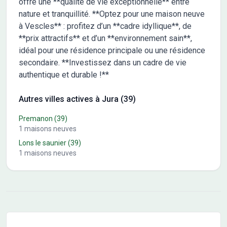
offre une **qualité de vie exceptionnelle** entre
nature et tranquillité. **Optez pour une maison neuve
à Vescles** : profitez d’un **cadre idyllique**, de
**prix attractifs** et d’un **environnement sain**,
idéal pour une résidence principale ou une résidence
secondaire. **Investissez dans un cadre de vie
authentique et durable !**
Autres villes actives à Jura (39)
Premanon
(39)
1
maisons neuves
Lons le saunier
(39)
1
maisons neuves
Conseils pour l'achat d'un bien immobilier