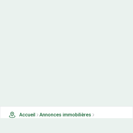
Accueil
Annonces immobilières
Maisons neuves à vendre
4 maisons neuves à vendre à Vescles (39)