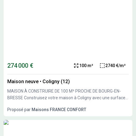
274 000 €
100 m²
2740 €/m²
Maison neuve
•
Coligny (12)
MAISON À CONSTRUIRE DE 100 M² PROCHE DE BOURG-EN-
BRESSE Construisez votre maison à Coligny avec une surface
de 100 m² sur un terrain de 775 m². Cette maison à bâtir
Proposé par
Maisons FRANCE CONFORT
propose cinq pièces, dont quatre chambres et une cuisine
aménageable. Elle comprend également une salle de bains
équipée d'une baignoire. Elle est de plain-pied, offrant une
répartition facile des espaces sur un seul niveau. Elle bénéficie