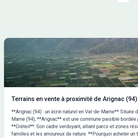
on trouve quatre gares à moins de 10 minutes en
on t
voiture. L'autoroute A66 et la nationale N20 sont
La n
accessibles à moins de 9 km. Son prix de vente est de 65
nata
000 €. &#127912; Votre maison, votre style : •
bure
Personnalisez les plans selon vos besoins et vos envies. •
épic
Choisissez parmi nos prestations pour un intérieur qui
Cont
reflète votre mode de vie et votre budget. &#128222;
obte
Contactez Maisons France Confort dès aujourd'hui au
les 
05.61.76.07.80 pour découvrir comment faire la maison
Mais
de vos rêves. Avec plus de 106 ans d'expérience,
acco
Maisons France Confort vous accompagne à chaque
étape de votre projet. &#10024; Maisons France Confort
: Bien construire votre futur &#10024;
Terrains en vente à proximité de Arignac (94)
**Arignac (94) : un écrin naturel en Val-de-Marne** Située
Marne (94), **Arignac** est une commune paisible bordée 
**Créteil**. Son cadre verdoyant, alliant parcs et zones résid
familles et les amoureux de nature. **Pourquoi acheter un 