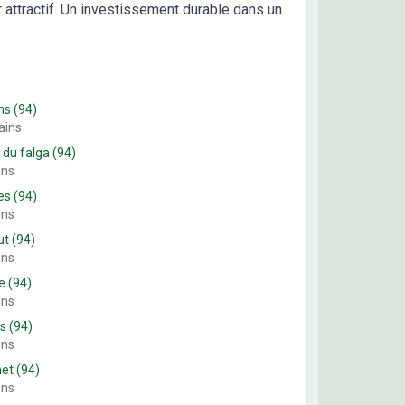
r attractif. Un investissement durable dans un
ns
(94)
ains
 du falga
(94)
ins
es
(94)
ins
ut
(94)
ins
e
(94)
ins
es
(94)
ins
net
(94)
ins