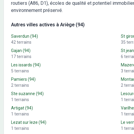
routiers (A86, D1), écoles de qualité et potentiel immobilie
environnement préservé.
Autres villes actives à Ariège (94)
Saverdun
(94)
St giro
42
terrains
35
terr
Gajan
(94)
St jean
17
terrains
6
terra
Les issards
(94)
Mazer
5
terrains
3
terra
Pamiers
(94)
Monta
2
terrains
2
terra
Ste suzanne
(94)
Lescur
1
terrains
1
terra
Artigat
(94)
Varilh
1
terrains
1
terra
Lezat sur leze
(94)
Le ver
1
terrains
1
terra