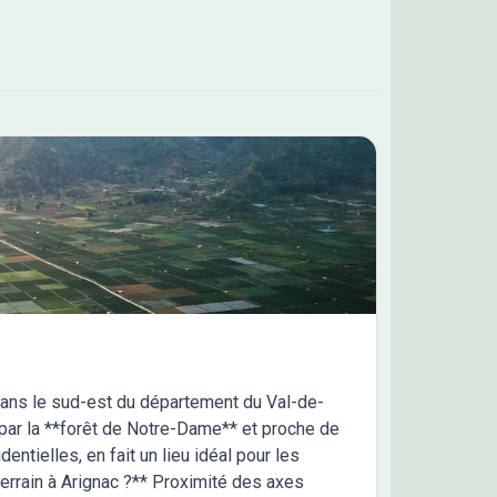
rouve la gare Varilhes à moins de 10 minutes à pied.
ationale N20 est accessible à 1 km. Il y a un bassin de
tion, un tennis, trois commerces, une supérette, un
au de poste, deux boucheries-charcuteries et deux
eries à proximité. Son prix de vente est de 65 000 €.
actez Thierry FEUGER (06-11-67-96-36) pour
nir de plus amples informations sur ce terrain, sur
démarches à suivre ou sur les modalités de vente.
ons France Confort Muret est là pour vous
mpagner à toutes les étapes de votre projet.
 dans le sud-est du département du Val-de-
par la **forêt de Notre-Dame** et proche de
entielles, en fait un lieu idéal pour les
terrain à Arignac ?** Proximité des axes