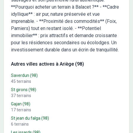
09 09 ou au 05 34 48 00 00 (Villas et Maisons de France).
**Pourquoi acheter un terrain à Balacet ?** - **Cadre
idyllique** : air pur, nature préservée et vue
imprenable. - **Proximité des commodités** (Foix,
Pamiers) tout en restant isolé. - **Potentiel
immobilier** : prix attractifs et demande croissante
pour les résidences secondaires ou écolodges. Un
investissement durable dans un écrin de tranquillité.
Autres villes actives à Ariège (98)
Saverdun
(98)
45
terrains
St girons
(98)
37
terrains
Gajan
(98)
17
terrains
St jean du falga
(98)
6
terrains
Les issards
(98)