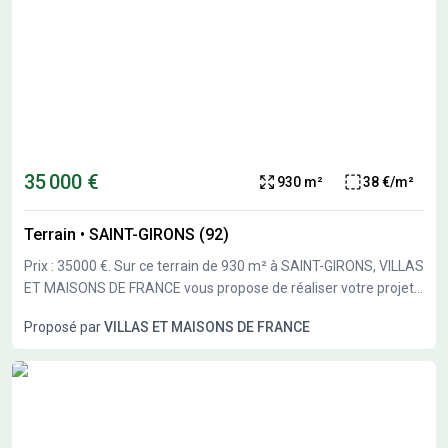
35 000 €
930 m²
38 €/m²
Terrain
•
SAINT-GIRONS (92)
Prix : 35000 €. Sur ce terrain de 930 m² à SAINT-GIRONS, VILLAS
ET MAISONS DE FRANCE vous propose de réaliser votre projet
de construction de maison individuelle. VILLAS ET MAISONS DE
Proposé par
VILLAS ET MAISONS DE FRANCE
FRANCE vous offre les garanties d’un constructeur
régulièrement audité et vérifié, par un organisme homologué et
indépendant, pour la qualité de son process constructif, son
respect des normes en vigueur et sa relation client. Le process
constructif de haute qualité environnementale vous permet de
vous assurer que l’empreinte carbone de la construction de