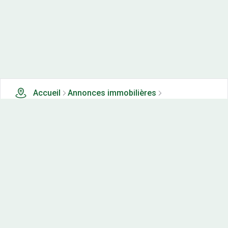
Accueil
Annonces immobilières
Terrains à vendre
3 terrains à vendre à Balacet (98)
Nos-terrains.com offre une vitrine exclusive
aux acteurs de l'immobilier.