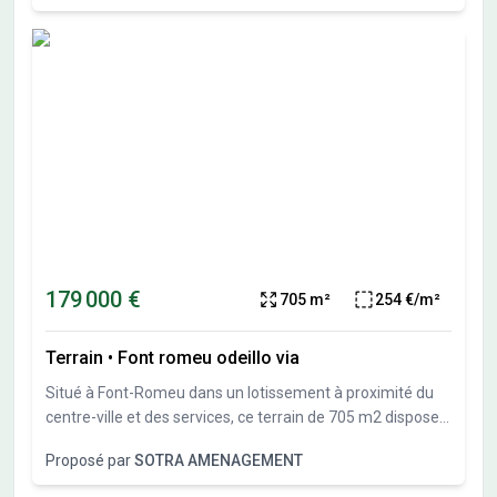
construire votre futur &#10024;
avons conçu un projet de chalet que nous pouvons vous
présenter. Bel investissement dans un secteur très
recherché. D'autres lots encore disponibles. N'hésitez pas
à nous contacter.
179 000 €
705 m²
254 €/m²
Terrain
•
Font romeu odeillo via
Situé à Font-Romeu dans un lotissement à proximité du
centre-ville et des services, ce terrain de 705 m2 dispose
d'une exposition sud et d'une belle vue dégagée sur les
Proposé par
SOTRA AMENAGEMENT
montagnes. Pour imaginer votre future habitation, nous
avons conçu un projet de chalet que nous pouvons vous