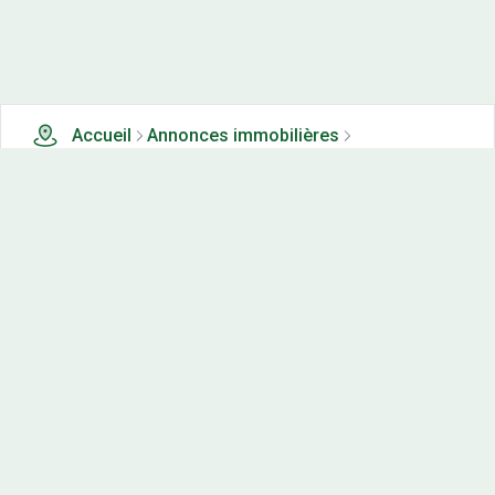
Accueil
Annonces immobilières
Terrains à vendre
0 terrains à vendre à Bouan (93)
Nos-terrains.com offre une vitrine exclusive
aux acteurs de l'immobilier.
Diffuser vos annonces