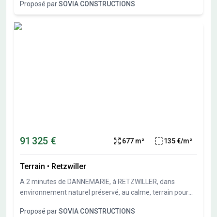
Proposé par
SOVIA CONSTRUCTIONS
possible et garage en sous-sol possible. Travaux de
viabilités démarrés. Terrains vendus viabilisés, libres de
constructeurs et architectes. Vente directe par
l'aménageur, pas de commission d'agence.
91 325 €
677 m²
135 €/m²
Terrain
•
Retzwiller
A 2 minutes de DANNEMARIE, à RETZWILLER, dans
environnement naturel préservé, au calme, terrain pour
maison individuelle de 677 m² (lot 6 du parcellaire).Sous-
Proposé par
SOVIA CONSTRUCTIONS
sol possible et garage en sous-sol possible. Travaux de