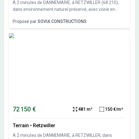
A 2 minutes de DANNEMARIE, à RETZWILLER (68 210),
dans environnement naturel préservé, avec voirie en
impasse, au calme, terrains pour maisons individuelles
Proposé par
SOVIA CONSTRUCTIONS
allant de 386 m² à 814 m².Toiture 2 pans ou 4 pans, toit
plat possible pour des éléments d'accompagnements
architecturaux et pour les annexes. Terrains
\"piscinables\". Constructibilité immédiate. Terrains plats,
vendus viabilisés et bornés, libres de constructeurs et
d'architectes.Vente directe par l'aménageur, pas de
commission d'agence.
72 150 €
481 m²
150 €/m²
Terrain
•
Retzwiller
A 2 minutes de DANNEMARIE, à RETZWILLER, dans