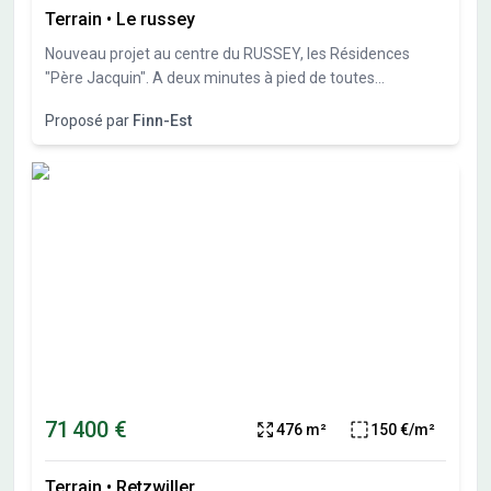
Terrain
•
Le russey
Nouveau projet au centre du RUSSEY, les Résidences
"Père Jacquin". A deux minutes à pied de toutes
commodités (supermarché, boulangerie, école, mairie,
Proposé par
Finn-Est
poste...),DTMR Immo vous présente votre future maison
individuelle au sein d'un programme de quatre villas de
standing d'environ 100m² chacune, de type T4, avec deux
places de stationnement dont une couverte, terrasse... en
formule clés en main. 299 000 € tout compris, maison +
terrain
71 400 €
476 m²
150 €/m²
Terrain
•
Retzwiller