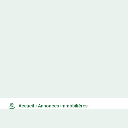
Accueil
Annonces immobilières
Terrains à vendre
0 terrains à vendre à Bournois (25)