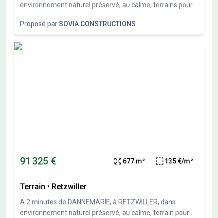
environnement naturel préservé, au calme, terrains pour
maisons individuelles allant de 386 m² à 814 m². Sous-sol
Proposé par
SOVIA CONSTRUCTIONS
possible et garage en sous-sol possible. Travaux de
viabilités démarrés. Terrains vendus viabilisés, libres de
constructeurs et architectes. Vente directe par
l'aménageur, pas de commission d'agence.
91 325 €
677 m²
135 €/m²
Terrain
•
Retzwiller
A 2 minutes de DANNEMARIE, à RETZWILLER, dans
environnement naturel préservé, au calme, terrain pour