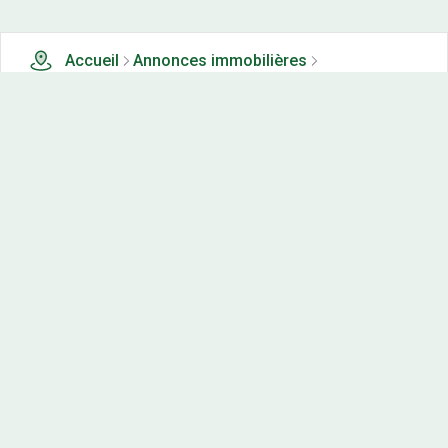
Accueil
Annonces immobilières
Terrains à vendre
14 terrains à vendre à Breny (22)
Nos-terrains.com offre une vitrine exclusive
aux acteurs de l'immobilier.
Diffuser vos annonces
Contactez-nous