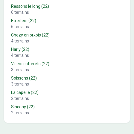
Ressons le long
(22)
6
terrains
Etreillers
(22)
6
terrains
Chezy en orxois
(22)
4
terrains
Harly
(22)
4
terrains
Villers cotterets
(22)
3
terrains
Soissons
(22)
3
terrains
La capelle
(22)
2
terrains
Sinceny
(22)
2
terrains