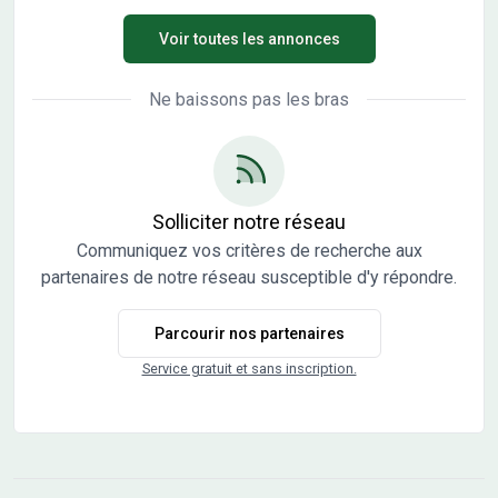
BALLANDRAS - Chargée de missions commercialisation
terrains à bâtir libres de tout constructeur dont 3 encore
Voir toutes les annonces
disponibles. Découvrez ces parcelles entièrement
viabilisées (eau, électricité, Télécom, assainissement
collectif), offrant des belles surfaces allant d'environ 1
Ne baissons pas les bras
150 m². Venez construire la maison de vos rêves dans un
cadre idéal avec le constructeur de votre choix puisque
tous les terrains sont libres constructeur. ZOOM sur le lot 5
avec sa belle superficie de 1 115 m² et son prix de 76000
€. Ce terrain n'attend plus que votre projet. A proximité :
Solliciter notre réseau
écoles, collège, superette, pharmacie, ostéopathe,
Communiquez vos critères de recherche aux
restaurants, artisans, … Pas de frais d'Agence, ni de frais
partenaires de notre réseau susceptible d'y répondre.
de dossier. Vous pouvez compter sur un
accompagnement de qualité tout au long de votre achat.
Parcourir nos partenaires
Dès à présent, profitez du prêt à taux 0 (PATZ) pour
financer votre projet. Les informations sur les risques
Service gratuit et sans inscription.
auxquels ce bien est exposé sont disponibles sur le site
Georisque : georisques. gouv. fr Pour plus de
renseignements concernant ce terrain et nos différentes
annonces n'hésitez pas à contacter : Elodie GROSSELIN
BALLANDRAS - Chargée de missions commercialisation