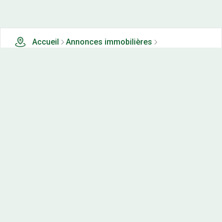
Accueil
Annonces immobilières
Terrains à vendre
48 terrains à vendre à Chauzon (71)
Nos-terrains.com offre une vitrine exclusive
aux acteurs de l'immobilier.
Diffuser vos annonces
Contactez-nous