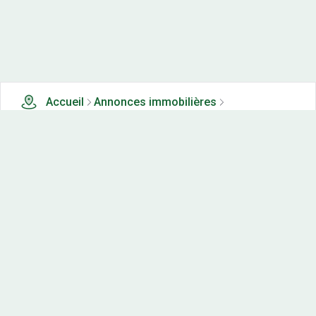
Accueil
Annonces immobilières
Terrains à vendre
1 terrains à vendre à Chavigny (28)
Nos-terrains.com offre une vitrine exclusive
aux acteurs de l'immobilier.
Diffuser vos annonces