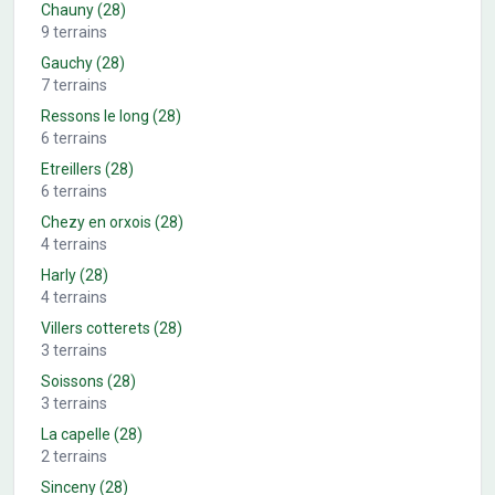
Chauny
(28)
9
terrains
Gauchy
(28)
7
terrains
Ressons le long
(28)
6
terrains
Etreillers
(28)
6
terrains
Chezy en orxois
(28)
4
terrains
Harly
(28)
4
terrains
Villers cotterets
(28)
3
terrains
Soissons
(28)
3
terrains
La capelle
(28)
2
terrains
Sinceny
(28)