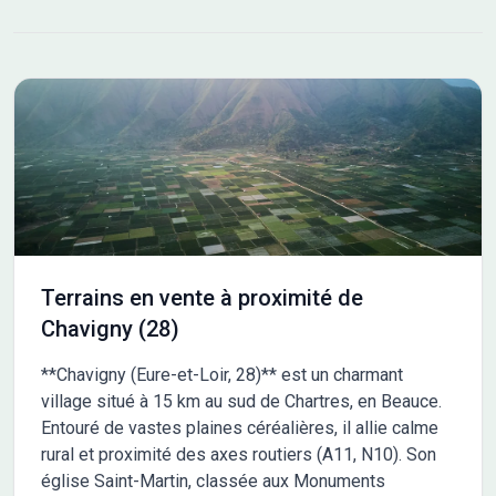
voisines pour commerces et services Accès facile aux routes
principales pour déplacements &#128182; Prix attractif : 49
000 € &#128222; Contactez XAVIER DOS SANTOS pour plus
d'informations, au 06 16 27 53 27.
Terrains en vente à proximité de
Chavigny (28)
**Chavigny (Eure-et-Loir, 28)** est un charmant
village situé à 15 km au sud de Chartres, en Beauce.
Entouré de vastes plaines céréalières, il allie calme
rural et proximité des axes routiers (A11, N10). Son
église Saint-Martin, classée aux Monuments