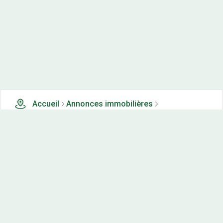
Accueil
Annonces immobilières
Terrains à vendre
1 terrains à vendre à Corcelles les arts (21)
Nos-terrains.com offre une vitrine exclusive