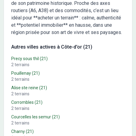
de son patrimoine historique. Proche des axes
routiers (A6, A38) et des commodités, c’est un lieu
idéal pour **acheter un terrain** : calme, authenticité
et **potentiel immobilier** en hausse, dans une
région prisée pour son art de vivre et ses paysages.
Autres villes actives à Côte-d'or (21)
Precy sous thil
(21)
2
terrains
Pouillenay
(21)
2
terrains
Alise ste reine
(21)
2
terrains
Corrombles
(21)
2
terrains
Courcelles les semur
(21)
2
terrains
Charny
(21)