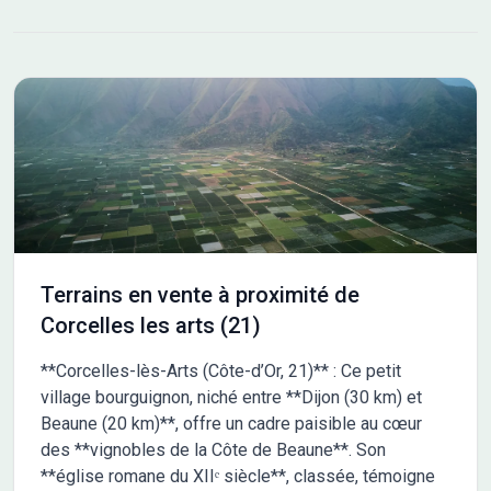
fraicheur recherché lors des chaudes journées d’été. Les
terrains sont viabilisés (raccordés avec regards individuels de
branchement aux réseaux électricité, téléphone, eau potable,
eaux pluviales et eaux usées), bornés et libres de
constructeurs. Travaux de viabilisation terminés, terrains
disponibles immédiatement Eligible au PTZ pour les primo
accédants depuis le 01/04/2025
Terrains en vente à proximité de
Corcelles les arts (21)
**Corcelles-lès-Arts (Côte-d’Or, 21)** : Ce petit
village bourguignon, niché entre **Dijon (30 km) et
Beaune (20 km)**, offre un cadre paisible au cœur
des **vignobles de la Côte de Beaune**. Son
**église romane du XIIᵉ siècle**, classée, témoigne