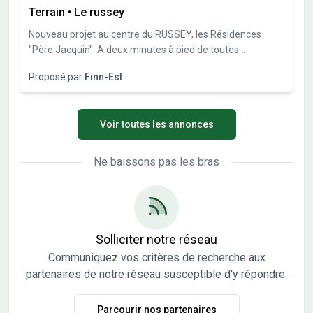
Terrain
•
Le russey
Nouveau projet au centre du RUSSEY, les Résidences
"Père Jacquin". A deux minutes à pied de toutes
commodités (supermarché, boulangerie, école, mairie,
Proposé par
Finn-Est
poste...),DTMR Immo vous présente votre future maison
individuelle au sein d'un programme de quatre villas de
standing d'environ 100m² chacune, de type T4, avec deux
Voir toutes les annonces
places de stationnement dont une couverte, terrasse... en
formule clés en main. 299 000 € tout compris, maison +
terrain
Ne baissons pas les bras
Solliciter notre réseau
Communiquez vos critères de recherche aux
partenaires de notre réseau susceptible d'y répondre.
Parcourir nos partenaires