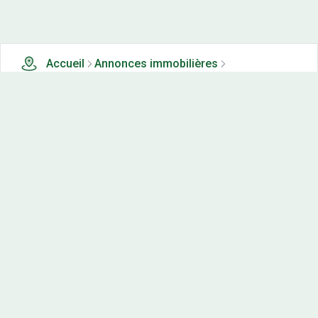
Accueil
Annonces immobilières
Terrains à vendre
0 terrains à vendre à Fontain (25)
Nos-terrains.com offre une vitrine exclusive
aux acteurs de l'immobilier.
Diffuser vos annonces
Contactez-nous