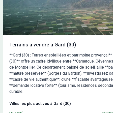
Mais
acco
Terrains à vendre à Gard (30)
**Gard (30) : Terres ensoleillées et patrimoine provençal** 
(30)** offre un cadre idyllique entre **Camargue, Cévennes
de Montpellier. Ce département, baigné de soleil, allie **pa
**nature préservée** (Gorges du Gardon). **Investissez dans
**cadre de vie authentique**, d’une **fiscalité avantageuse
**demande locative forte** (tourisme, résidences secondair
durable.
Villes les plus actives à Gard (30)