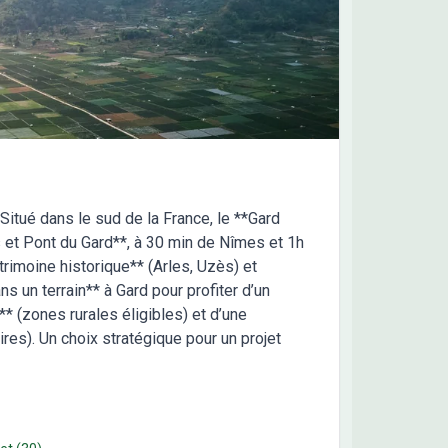
ons de Manon Caissargues est là pour vous
mpagner dans tous vos projets immobiliers.
Situé dans le sud de la France, le **Gard
 et Pont du Gard**, à 30 min de Nîmes et 1h
trimoine historique** (Arles, Uzès) et
 un terrain** à Gard pour profiter d’un
** (zones rurales éligibles) et d’une
es). Un choix stratégique pour un projet