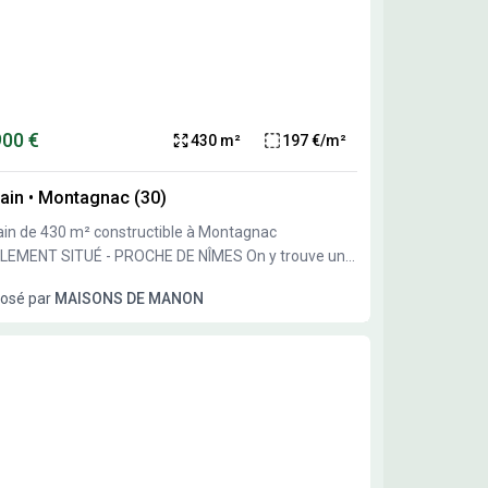
toire gardois.
900 €
430 m²
197 €/m²
ain
•
Montagnac (30)
ain de 430 m² constructible à Montagnac
EMENT SITUÉ - PROCHE DE NÎMES On y trouve une
e élémentaire. Côté transports, on trouve quatre
osé par
MAISONS DE MANON
s à moins de 10 minutes en voiture. Il y a un accès à
ale N106 à 7 km. Contactez notre agence
ons de Manon Caissargues pour plus d'informations