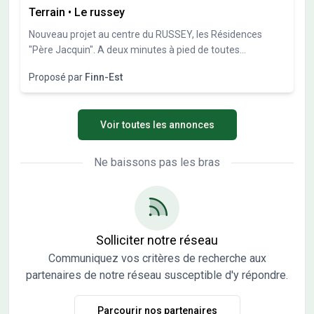
Terrain
•
Le russey
Nouveau projet au centre du RUSSEY, les Résidences
"Père Jacquin". A deux minutes à pied de toutes
commodités (supermarché, boulangerie, école, mairie,
Proposé par
Finn-Est
poste...),DTMR Immo vous présente votre future maison
individuelle au sein d'un programme de quatre villas de
standing d'environ 100m² chacune, de type T4, avec deux
Voir toutes les annonces
places de stationnement dont une couverte, terrasse... en
formule clés en main. 299 000 € tout compris, maison +
terrain
Ne baissons pas les bras
Solliciter notre réseau
Communiquez vos critères de recherche aux
partenaires de notre réseau susceptible d'y répondre.
Parcourir nos partenaires