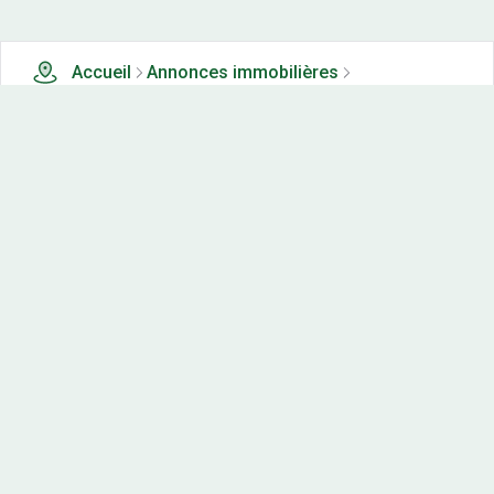
Accueil
Annonces immobilières
Terrains à vendre
0 terrains à vendre à Larnod (25)
Nos-terrains.com offre une vitrine exclusive
aux acteurs de l'immobilier.
Diffuser vos annonces
Contactez-nous