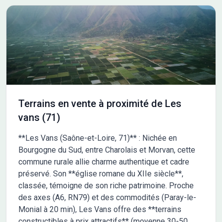
d'un projet de construction sur mesure avec Maison France
Confort (CCMI) : maison clé en main et personnalisée selon vos
critères, respect des normes RE 2020, et toutes les garanties
nécessaires pour sécuriser votre projet. L'adresse précise est
communiquée lors d'un premier rendez-vous, afin de définir
ensemble les grandes lignes de votre projet (budget, type de
maison, localisation). Pour plus d'informations ou pour convenir
d'un rendez-vous, contactez-moi directement : Mélanie
DEFFOBIS - Maison France Confort, Agence de Vallon Pont
Terrains en vente à proximité de Les
d'Arc 06 46 26 20 66
vans (71)
**Les Vans (Saône-et-Loire, 71)** : Nichée en
Bourgogne du Sud, entre Charolais et Morvan, cette
commune rurale allie charme authentique et cadre
préservé. Son **église romane du XIIe siècle**,
classée, témoigne de son riche patrimoine. Proche
des axes (A6, RN79) et des commodités (Paray-le-
Monial à 20 min), Les Vans offre des **terrains
constructibles à prix attractifs** (moyenne 30-50