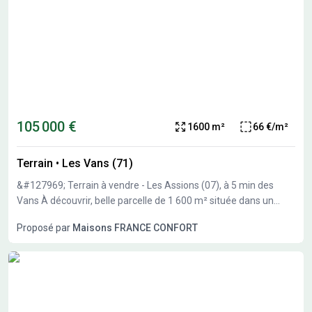
105 000 €
1600 m²
66 €/m²
Terrain
•
Les Vans (71)
&#127969; Terrain à vendre - Les Assions (07), à 5 min des
Vans À découvrir, belle parcelle de 1 600 m² située dans un
quartier résidentiel calme et recherché, à seulement quelques
Proposé par
Maisons FRANCE CONFORT
minutes du centre des Vans et de toutes les commodités.
&#10024; Atouts du terrain : Vue dégagée sur les environs
Environnement paisible et verdoyant Tous les réseaux en
bordure (eau, électricité, télécoms, tout-à-l'égout) Terrain
proposé en partenariat avec notre partenaire foncier Ce terrain
offre un cadre idéal pour construire votre maison dans un