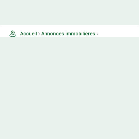
Accueil
Annonces immobilières
Terrains à vendre
35 terrains à vendre à Les vans (71)
Nos-terrains.com offre une vitrine exclusive
aux acteurs de l'immobilier.
Diffuser vos annonces