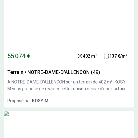
55 074 €
402 m²
137 €/m²
Terrain
•
NOTRE-DAME-D'ALLENCON (49)
A NOTRE-DAME-D'ALLENCON sur un terrain de 402 m², KOSY-
M vous propose de réaliser cette maison neuve d'une surface
de m² habitables avec chambres. KOSY-M vous propose les
Proposé par
KOSY-M
prestations suivantes : - Plan sur-mesure et personnalisé de 2 à
6 chambres - Mode de chauffage au choix - Grands choix
d'équipements et de prestations - Matériaux de qualité selon
les normes en vigueur - Accompagnement dans le choix et
l’acquisition du terrain - Construction conforme à la nouvelle RE
2020 Demandez une étude gratuite et personnalisée de votre