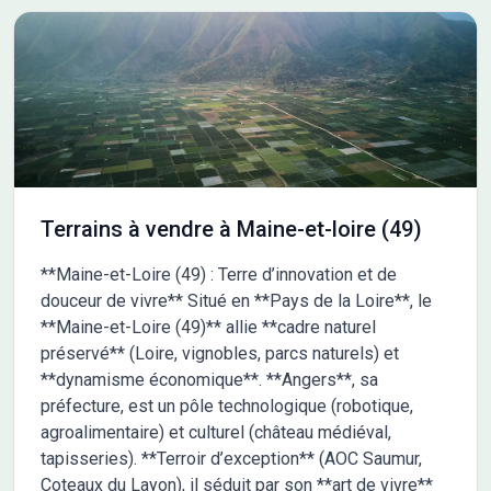
notaire non compris, taxes non comprises, frais divers non
compris. Terrain sélectionné et vu pour vous sous réserve de
disponibilité et au prix indiqué par notre partenaire foncier.
Conditions et visuels non contractuels. Cette annonce a été
créée et diffusée avec le logiciel VITAHOME. Contactez Julie
NELLO au 06 43 12 11 65 ou au 02 59 43 16 00 (KOSY-M -
Agence d'Angers).
Terrains à vendre à Maine-et-loire (49)
**Maine-et-Loire (49) : Terre d’innovation et de
douceur de vivre** Situé en **Pays de la Loire**, le
**Maine-et-Loire (49)** allie **cadre naturel
préservé** (Loire, vignobles, parcs naturels) et
**dynamisme économique**. **Angers**, sa
préfecture, est un pôle technologique (robotique,
agroalimentaire) et culturel (château médiéval,
tapisseries). **Terroir d’exception** (AOC Saumur,
Coteaux du Layon), il séduit par son **art de vivre**