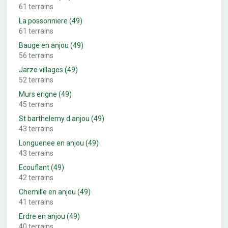
61
terrains
La possonniere
(49)
61
terrains
Bauge en anjou
(49)
56
terrains
Jarze villages
(49)
52
terrains
Murs erigne
(49)
45
terrains
St barthelemy d anjou
(49)
43
terrains
Longuenee en anjou
(49)
43
terrains
Ecouflant
(49)
42
terrains
Chemille en anjou
(49)
41
terrains
Erdre en anjou
(49)
40
terrains