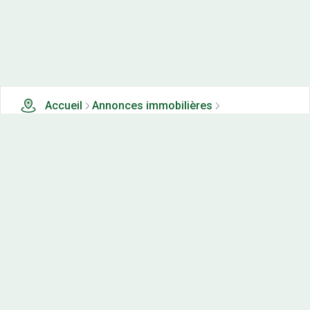
Accueil
Annonces immobilières
Terrains à vendre
833 terrains à vendre à Maine-et-loire (49)
Nos-terrains.com offre une vitrine exclusive
aux acteurs de l'immobilier.