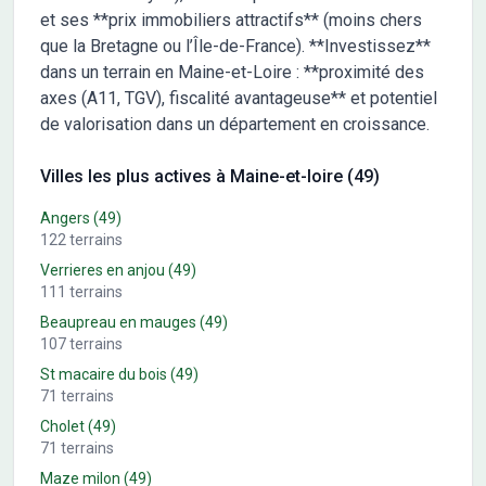
et ses **prix immobiliers attractifs** (moins chers
que la Bretagne ou l’Île-de-France). **Investissez**
dans un terrain en Maine-et-Loire : **proximité des
axes (A11, TGV), fiscalité avantageuse** et potentiel
de valorisation dans un département en croissance.
Villes les plus actives à Maine-et-loire (49)
Angers
(49)
122
terrains
Verrieres en anjou
(49)
111
terrains
Beaupreau en mauges
(49)
107
terrains
St macaire du bois
(49)
71
terrains
Cholet
(49)
71
terrains
Maze milon
(49)