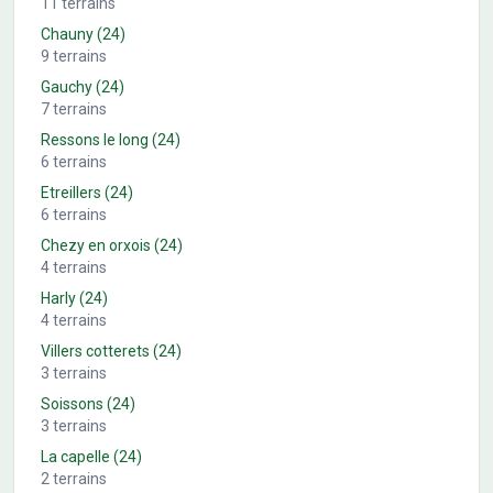
11
terrains
Chauny
(24)
9
terrains
Gauchy
(24)
7
terrains
Ressons le long
(24)
6
terrains
Etreillers
(24)
6
terrains
Chezy en orxois
(24)
4
terrains
Harly
(24)
4
terrains
Villers cotterets
(24)
3
terrains
Soissons
(24)
3
terrains
La capelle
(24)
2
terrains