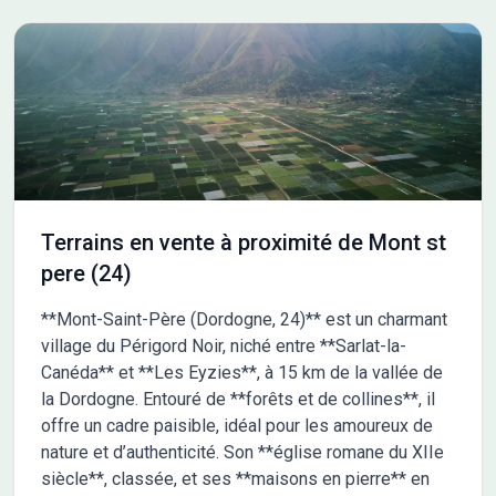
étude gratuite et personnalisée de votre projet de construction
sur ce terrain ! Prix hors frais de notaire. Terrain sélectionné et
vu pour vous sous réserve de disponibilité et au prix indiqué par
notre partenaire foncier. Conditions et visuels non contractuels.
Cette annonce a été créée et diffusée avec le logiciel
VITAHOME. Contactez Hélène RETOUR au 06 51 67 57 90 ou au
01 60 01 42 18 (Maisons Lelièvre - Agence de Mareuil-les-
Meaux).
Terrains en vente à proximité de Mont st
pere (24)
**Mont-Saint-Père (Dordogne, 24)** est un charmant
village du Périgord Noir, niché entre **Sarlat-la-
Canéda** et **Les Eyzies**, à 15 km de la vallée de
la Dordogne. Entouré de **forêts et de collines**, il
offre un cadre paisible, idéal pour les amoureux de
nature et d’authenticité. Son **église romane du XIIe
siècle**, classée, et ses **maisons en pierre** en