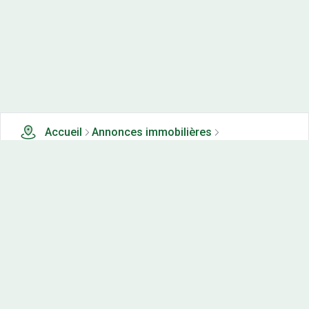
Accueil
Annonces immobilières
Terrains à vendre
10 terrains à vendre à Mont st pere (24)
Nos-terrains.com offre une vitrine exclusive