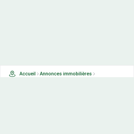
Accueil
Annonces immobilières
Terrains à vendre
3 terrains à vendre à Montagny les beaune (21)