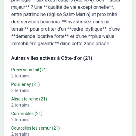
majeur** ? Une **qualité de vie exceptionnelle**,
entre patrimoine (église Saint-Martin) et proximité
des services beaunois. **Investissez dans un
terrain** pour profiter d’un **cadre idyllique**, d’une
**demande locative forte** et d’une **plus-value
immobilière garantie** dans cette zone prisée.
Autres villes actives à Côte-d'or (21)
Precy sous thil
(21)
2
terrains
Pouillenay
(21)
2
terrains
Alise ste reine
(21)
2
terrains
Corrombles
(21)
2
terrains
Courcelles les semur
(21)
2
terrains