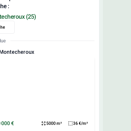
he :
ntecheroux (25)
che
due
e Montecheroux
 000 €
5000 m²
36 €/m²