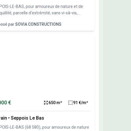
OIS-LE-BAS, pour amoureux de nature et de
quillité, parcelle d'extrémité, sans vi-sà-vis,
tructibilité immédiate. Toutes commodités à
posé par
SOVIA CONSTRUCTIONS
s de 500 mètres (crèche, école, boulangerie,
c-presse, pharmacie, médecin, ..) Sous-sol
ible et garage en sous-sol possible, tous types de
 possible (2 pans avec différents %, 4 pans, plat
talisé ou non, monopente, cintré, mixte,
étrique, ...). Parcelle vendue libre de
tructeurs et d'architectes. Vente directe par
énageur, pas de commission d'agence.
000 €
650 m²
91 €/m²
rain
•
Seppois Le Bas
OIS-LE-BAS (68 580), pour amoureux de nature