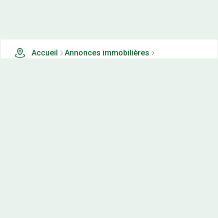
Accueil
Annonces immobilières
Terrains à vendre
20 terrains à vendre à Montgru st hilaire (22)
Nos-terrains.com offre une vitrine exclusive
aux acteurs de l'immobilier.
Diffuser vos annonces