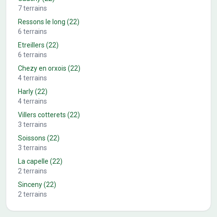
7
terrains
Ressons le long
(22)
6
terrains
Etreillers
(22)
6
terrains
Chezy en orxois
(22)
4
terrains
Harly
(22)
4
terrains
Villers cotterets
(22)
3
terrains
Soissons
(22)
3
terrains
La capelle
(22)
2
terrains
Sinceny
(22)
2
terrains