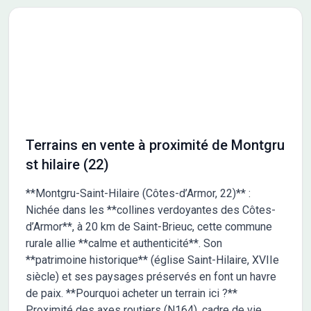
toute la journée &#10004; Potentiel de construction : possibilité
de réaliser votre projet de construction sur-mesure &#10004;
Cadre de vie privilégié, alliant tranquillité et praticité Ne laissez
pas passer cette occasion unique de concrétiser votre projet
immobilier ! &#128176; Prix : 68000 € &#128222; Contactez
Alexis dès aujourd'hui au 06.63.28.91.79 pour plus
d'informations ou pour organiser une visite sur place avec notre
partenaire foncier.
Terrains en vente à proximité de Montgru
st hilaire (22)
**Montgru-Saint-Hilaire (Côtes-d’Armor, 22)** :
Nichée dans les **collines verdoyantes des Côtes-
d’Armor**, à 20 km de Saint-Brieuc, cette commune
rurale allie **calme et authenticité**. Son
**patrimoine historique** (église Saint-Hilaire, XVIIe
siècle) et ses paysages préservés en font un havre
de paix. **Pourquoi acheter un terrain ici ?**
Proximité des axes routiers (N164), cadre de vie