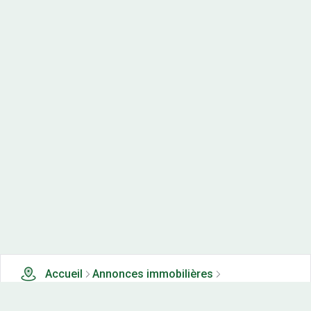
Accueil
Annonces immobilières
Terrains à vendre
0 terrains à vendre à Pont du navoy (39)