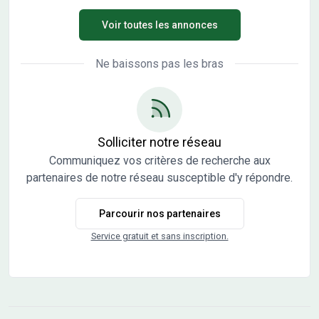
BALLANDRAS - Chargée de missions commercialisation
terrains à bâtir libres de tout constructeur dont 3 encore
Voir toutes les annonces
disponibles. Découvrez ces parcelles entièrement
viabilisées (eau, électricité, Télécom, assainissement
collectif), offrant des belles surfaces allant d'environ 1
Ne baissons pas les bras
150 m². Venez construire la maison de vos rêves dans un
cadre idéal avec le constructeur de votre choix puisque
tous les terrains sont libres constructeur. ZOOM sur le lot 5
avec sa belle superficie de 1 115 m² et son prix de 76000
€. Ce terrain n'attend plus que votre projet. A proximité :
Solliciter notre réseau
écoles, collège, superette, pharmacie, ostéopathe,
Communiquez vos critères de recherche aux
restaurants, artisans, … Pas de frais d'Agence, ni de frais
partenaires de notre réseau susceptible d'y répondre.
de dossier. Vous pouvez compter sur un
accompagnement de qualité tout au long de votre achat.
Parcourir nos partenaires
Dès à présent, profitez du prêt à taux 0 (PATZ) pour
financer votre projet. Les informations sur les risques
Service gratuit et sans inscription.
auxquels ce bien est exposé sont disponibles sur le site
Georisque : georisques. gouv. fr Pour plus de
renseignements concernant ce terrain et nos différentes
annonces n'hésitez pas à contacter : Elodie GROSSELIN
BALLANDRAS - Chargée de missions commercialisation