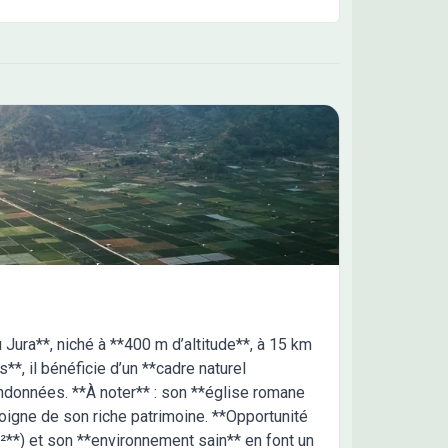
 Jura**, niché à **400 m d’altitude**, à 15 km
*, il bénéficie d’un **cadre naturel
andonnées. **À noter** : son **église romane
igne de son riche patrimoine. **Opportunité
m²**) et son **environnement sain** en font un