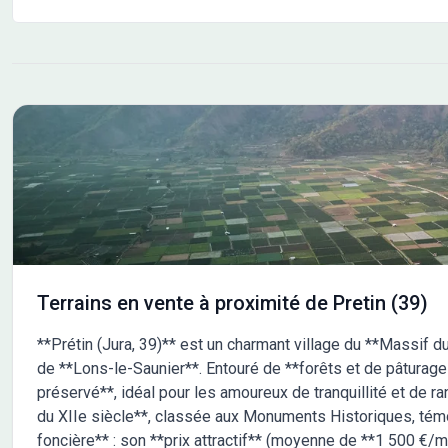
primo accédants (sous conditions de ressources)
Eligible au Prêt accession de 30.000 € à 1% pour les
salariés du secteur privé (sous conditions de
ressources) Pas de frais d'agence car en direct avec
le propriétaire. Vous souhaitez visiter ce lot à bâtir ?
Contactez nous! Retrouvez toutes les informations
sur notre site internet. (disponibilité, plan de bornage,
etc) COOP HABITAT BOURGOGNE, le spécialiste du
terrain viabilisé. Permis d'aménager n° PA 71131 23
E0001 délivré le 06/06/23. Les informations sur les
risques auxquels ce bien est exposé sont disponibles
sur le site Géorisques : www.georisques.gouv.fr Non
soumis au DPE
Terrains en vente à proximité de Pretin (39)
**Prétin (Jura, 39)** est un charmant village du **Massif du
de **Lons-le-Saunier**. Entouré de **forêts et de pâturages*
préservé**, idéal pour les amoureux de tranquillité et de r
du XIIe siècle**, classée aux Monuments Historiques, témo
foncière** : son **prix attractif** (moyenne de **1 500 €/