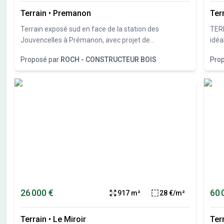
Terrain
•
Premanon
Ter
Terrain exposé sud en face de la station des
TERR
Jouvencelles à Prémanon, avec projet de
idéa
construction maison Bois Roch Constructeur Bois.
15 m
Proposé par
ROCH - CONSTRUCTEUR BOIS
Pro
SAUN
(71)
tota
LOT 
élec
offr
vue 
cons
champêtre. A proxim
2 km,
€ TT
26 000 €
60 
917 m²
28 €/m²
Terrain
•
Le Miroir
Ter