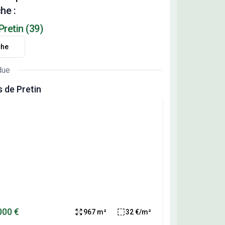
he :
Pretin (39)
che
due
s de Pretin
000 €
967 m²
32 €/m²