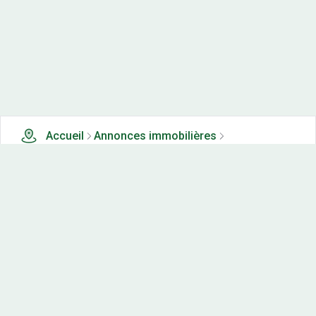
Accueil
Annonces immobilières
Terrains à vendre
4 terrains à vendre à Quincerot (21)
Nos-terrains.com offre une vitrine exclusive
aux acteurs de l'immobilier.