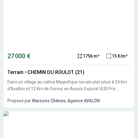
27 000 €
1756 m²
15 €/m²
Terrain
•
CHEMIN DU ROULOT (21)
Dans un village au calme Magnifique terrain plat situé à 24 km
d'Avallon et 12 Km de Semur en Auxois Exposé SUD Prix :
27000 €. Sur ce terrain de 1756 m² à CORROMBLES, Maisons
Proposé par
Maisons Chênes, Agence AVALON
Chênes vous propose de réaliser votre projet de construction
de maison individuelle. Maisons Chênes propose de construire
votre maison neuve avec toutes les prestations suivantes : -
Plan sur-mesure et personnalisé de 2 à 6 chambres - Mode de
chauffage au choix - Grands choix d'équipements et de
prestations - Matériaux de qualité selon les normes en vigueur -