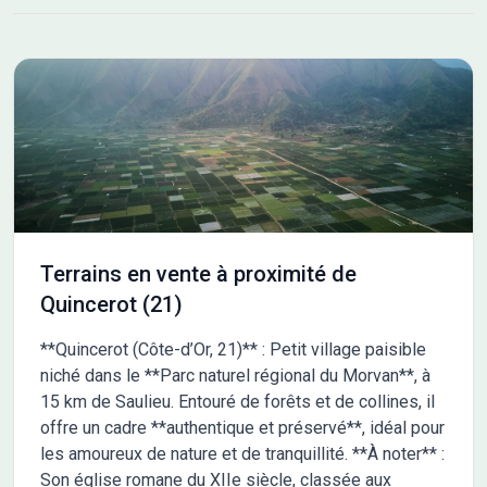
chauffage au choix - Grands choix d'équipements et de
prestations - Matériaux de qualité selon les normes en vigueur -
Accompagnement dans le choix et l’acquisition du terrain -
Construction conforme à la nouvelle RE 2020 Demandez une
étude gratuite et personnalisée de votre projet de construction
sur ce terrain ! Prix hors frais de notaire. Terrain sélectionné et
vu pour vous sous réserve de disponibilité et au prix indiqué par
notre partenaire foncier. Conditions et visuels non contractuels.
Cette annonce a été créée et diffusée avec le logiciel
VITAHOME. Contactez Romain ROUMIER au 07 45 86 23 12 ou
au 07 45 86 23 12 (Maisons Chênes - Agence d'Avallon).
Terrains en vente à proximité de
Quincerot (21)
**Quincerot (Côte-d’Or, 21)** : Petit village paisible
niché dans le **Parc naturel régional du Morvan**, à
15 km de Saulieu. Entouré de forêts et de collines, il
offre un cadre **authentique et préservé**, idéal pour
les amoureux de nature et de tranquillité. **À noter** :
Son église romane du XIIe siècle, classée aux