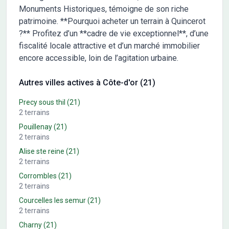
Monuments Historiques, témoigne de son riche
patrimoine. **Pourquoi acheter un terrain à Quincerot
?** Profitez d’un **cadre de vie exceptionnel**, d’une
fiscalité locale attractive et d’un marché immobilier
encore accessible, loin de l’agitation urbaine.
Autres villes actives à Côte-d'or (21)
Precy sous thil
(21)
2
terrains
Pouillenay
(21)
2
terrains
Alise ste reine
(21)
2
terrains
Corrombles
(21)
2
terrains
Courcelles les semur
(21)
2
terrains
Charny
(21)