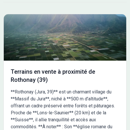
tous les terrains sont libres constructeur. ZOOM sur le lot 5 avec
sa belle superficie de 1 115 m² et son prix de 76000 €. Ce
terrain n'attend plus que votre projet. A proximité : écoles,
collège, superette, pharmacie, ostéopathe, restaurants,
artisans, … Pas de frais d'Agence, ni de frais de dossier. Vous
pouvez compter sur un accompagnement de qualité tout au
long de votre achat. Dès à présent, profitez du prêt à taux 0
(PATZ) pour financer votre projet. Les informations sur les
risques auxquels ce bien est exposé sont disponibles sur le site
Georisque : georisques. gouv. fr Pour plus de renseignements
concernant ce terrain et nos différentes annonces n'hésitez
Terrains en vente à proximité de
pas à contacter : Elodie GROSSELIN BALLANDRAS - Chargée de
Rothonay (39)
missions commercialisation
**Rothonay (Jura, 39)** est un charmant village du
**Massif du Jura**, niché à **500 m d’altitude**,
offrant un cadre préservé entre forêts et pâturages.
Proche de **Lons-le-Saunier** (20 km) et de la
**Suisse**, il allie tranquillité et accès aux
commodités. **À noter** : Son **église romane du