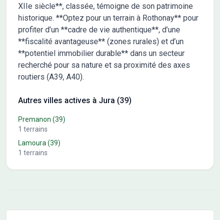
XIIe siècle**, classée, témoigne de son patrimoine
historique. **Optez pour un terrain à Rothonay** pour
profiter d’un **cadre de vie authentique**, d’une
**fiscalité avantageuse** (zones rurales) et d’un
**potentiel immobilier durable** dans un secteur
recherché pour sa nature et sa proximité des axes
routiers (A39, A40).
Autres villes actives à Jura (39)
Premanon
(39)
1
terrains
Lamoura
(39)
1
terrains
Conseils pour l'achat d'un bien immobilier