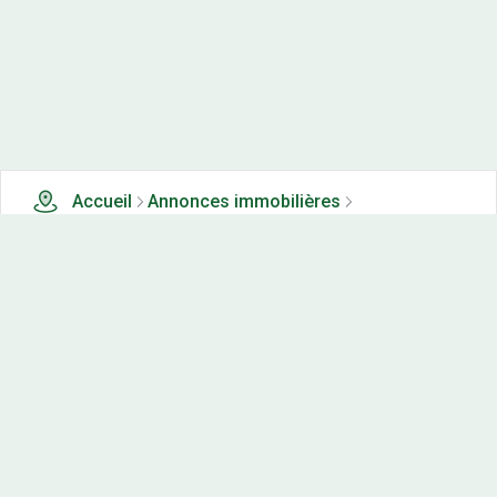
Accueil
Annonces immobilières
Terrains à vendre
6 terrains à vendre à Souhey (21)
Nos-terrains.com offre une vitrine exclusive
aux acteurs de l'immobilier.