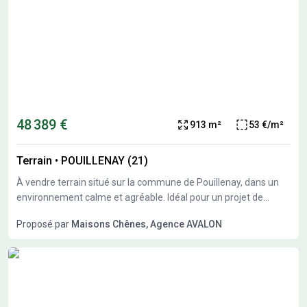
48 389 €
913 m²
53 €/m²
Terrain
•
POUILLENAY (21)
À vendre terrain situé sur la commune de Pouillenay, dans un
environnement calme et agréable. Idéal pour un projet de
construction, proche des axes principaux tout en restant au
Proposé par
Maisons Chênes, Agence AVALON
calme. Présence d’une école sur la commune, idéal pour une
famille. Commune recherchée, cadre verdoyant. Prix : 48389 €.
Sur ce terrain de 913 m² à POUILLENAY, Maisons Chênes vous
propose de réaliser votre projet de construction de maison
individuelle. Maisons Chênes propose de construire votre
maison neuve avec toutes les prestations suivantes : - Plan sur-