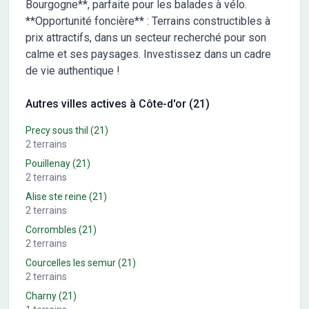
Bourgogne**, parfaite pour les balades à vélo.
**Opportunité foncière** : Terrains constructibles à
prix attractifs, dans un secteur recherché pour son
calme et ses paysages. Investissez dans un cadre
de vie authentique !
Autres villes actives à Côte-d'or (21)
Precy sous thil
(21)
2
terrains
Pouillenay
(21)
2
terrains
Alise ste reine
(21)
2
terrains
Corrombles
(21)
2
terrains
Courcelles les semur
(21)
2
terrains
Charny
(21)