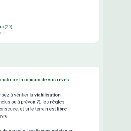
ra
(39)
ins
construire la maison de vos rêves.
nsez à vérifier la
viabilisation
clus ou à prévoir ?), les
règles
truire, et si le terrain est
libre
uvre.