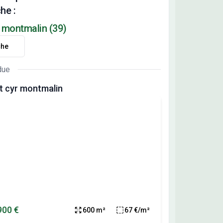
he :
r montmalin (39)
che
due
St cyr montmalin
900 €
600 m²
67 €/m²