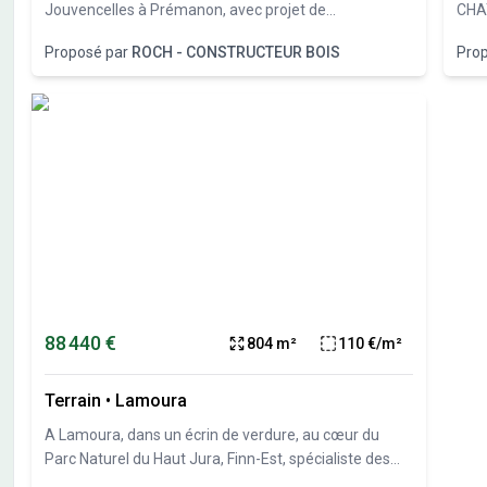
Jouvencelles à Prémanon, avec projet de
CHA
construction maison Bois Roch Constructeur Bois.
Chal
Proposé par
ROCH - CONSTRUCTEUR BOIS
Pro
Saint Nicolas. I
Chât
sont
Cham
char
sont ég
prés
arbo
chaudes j
(rac
aux 
pluv
88 440 €
804 m²
110 €/m²
constructeurs.
terr
pour
Terrain
•
Lamoura
A Lamoura, dans un écrin de verdure, au cœur du
Parc Naturel du Haut Jura, Finn-Est, spécialiste des
constructions bois vous propose plusieurs parcelles