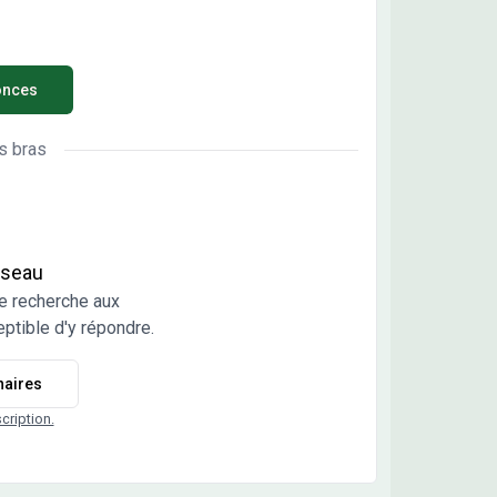
onces
s bras
réseau
e recherche aux
ptible d'y répondre.
naires
scription.