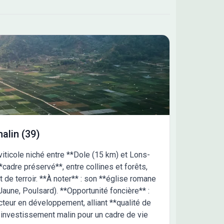
alin (39)
viticole niché entre **Dole (15 km) et Lons-
cadre préservé**, entre collines et forêts,
t de terroir. **À noter** : son **église romane
Jaune, Poulsard). **Opportunité foncière** :
ecteur en développement, alliant **qualité de
n investissement malin pour un cadre de vie