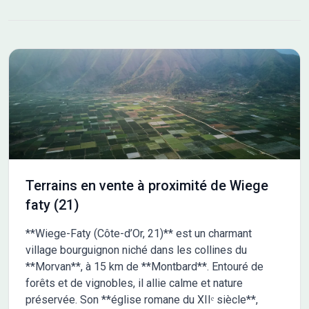
supermarché et un bureau de poste à quelques minutes du
terrain. Il est proposé à l''achat pour 27 300 €. N''hésitez pas à
prendre contact avec notre agence (Mathieu MAZZUCCO :
O6.40.99.52.08) pour obtenir de plus amples informations sur
ce terrain, sur les modalités de vente ou sur les démarches à
suivre.
Terrains en vente à proximité de Wiege
faty (21)
**Wiege-Faty (Côte-d’Or, 21)** est un charmant
village bourguignon niché dans les collines du
**Morvan**, à 15 km de **Montbard**. Entouré de
forêts et de vignobles, il allie calme et nature
préservée. Son **église romane du XIIᵉ siècle**,