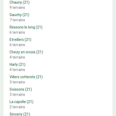
Chauny
(21)
9
terrains
Gauchy
(21)
7
terrains
Ressons le long
(21)
6
terrains
Etreillers
(21)
6
terrains
Chezy en orxois
(21)
4
terrains
Harly
(21)
4
terrains
Villers cotterets
(21)
3
terrains
Soissons
(21)
3
terrains
La capelle
(21)
2
terrains
Sinceny
(21)