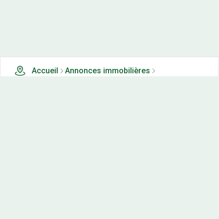
Accueil
Annonces immobilières
Terrains à vendre
1 terrains à vendre à Wiege faty (21)
Nos-terrains.com offre une vitrine exclusive
aux acteurs de l'immobilier.
Diffuser vos annonces