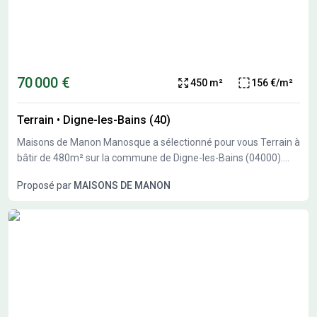
70 000 €
450 m²
156 €/m²
Terrain
•
Digne-les-Bains (40)
Maisons de Manon Manosque a sélectionné pour vous Terrain à
bâtir de 480m² sur la commune de Digne-les-Bains (04000).
Profitez d'un environnement de qualité. Viabilisé, belle
Proposé par
MAISONS DE MANON
exposition possible et proche des commodités. Pour plus de
renseignements sur votre projet personnalisé, consultez votre
conseiller Nicolas Van Brussel, Maisons de Manon Manosque.