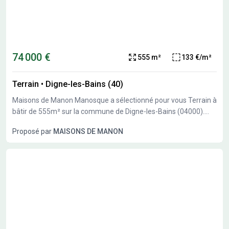
74 000 €
555 m²
133 €/m²
Terrain
•
Digne-les-Bains (40)
Maisons de Manon Manosque a sélectionné pour vous Terrain à
bâtir de 555m² sur la commune de Digne-les-Bains (04000).
Profitez d'un environnement de qualité. Viabilisé, belle
Proposé par
MAISONS DE MANON
exposition possible et proche des commodités. Pour plus de
renseignements sur votre projet personnalisé, consultez votre
conseiller Nicolas Van Brussel, Maisons de Manon Manosque.