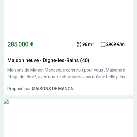
285 000 €
96 m²
2969 €/m²
Maison neuve
•
Digne-les-Bains (40)
Maisons de Manon Manosque construit pour vous : Maisons à
étage de 96m², avec quatre chambres ainsi qu'une belle pièce
à vivre. Projet accompagné d'un garage Grâce à sa belle
Proposé par
MAISONS DE MANON
exposition et répondant à la Règlementation Environnementale
2020, profitez d'une résidence neuve, tout confort, réduisant
votre consommation d'énergie. Pour plus de renseignements
sur votre projet personnalisé, contactez votre conseiller, Nicolas
Van Brussel, Maisons de Manon Manosque