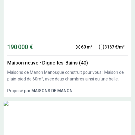
190 000 €
60 m²
3167 €/m²
Maison neuve
•
Digne-les-Bains (40)
Maisons de Manon Manosque construit pour vous : Maison de
plain-pied de 60m², avec deux chambres ainsi qu'une belle
pièce à vivre. Pouvant être accompagné d'un garage. Grâce à
Proposé par
MAISONS DE MANON
sa belle exposition et répondant à la Règlementation
Environnementale 2020, profitez d'une résidence neuve, tout
confort, réduisant votre consommation d'énergie. Pour plus de
renseignements sur votre projet personnalisé, contactez votre
conseiller, Nicolas Van Brussel, Maisons de Manon Manosque