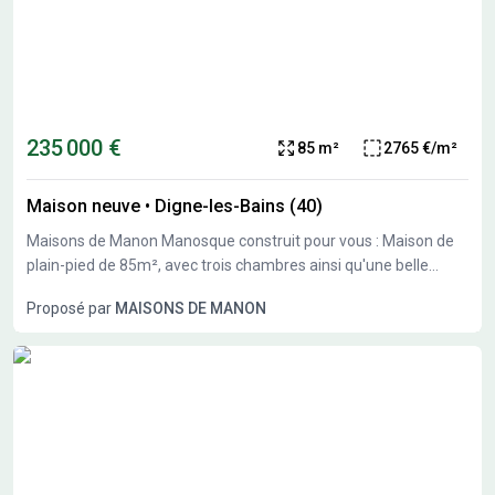
235 000 €
85 m²
2765 €/m²
Maison neuve
•
Digne-les-Bains (40)
Maisons de Manon Manosque construit pour vous : Maison de
plain-pied de 85m², avec trois chambres ainsi qu'une belle
pièce à vivre. Pouvant s'accompagner d'un garage. Grâce à sa
Proposé par
MAISONS DE MANON
belle exposition et répondant à la Règlementation
Environnementale 2020, profitez d'une résidence neuve, tout
confort, réduisant votre consommation d'énergie. Pour plus de
renseignements sur votre projet personnalisé, contactez votre
conseiller, Nicolas Van Brussel, Maisons de Manon Manosque