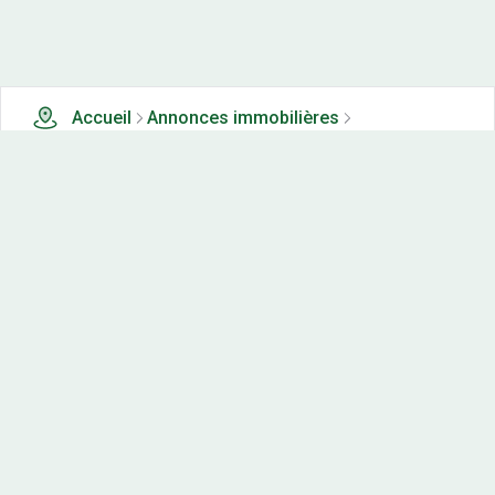
Accueil
Annonces immobilières
Tous les produits
1139 terrains, maisons-neuves et appartements neufs à
vendre à Alpes-de-haute-provence (04)
Nos-terrains.com offre une vitrine exclusive
aux acteurs de l'immobilier.