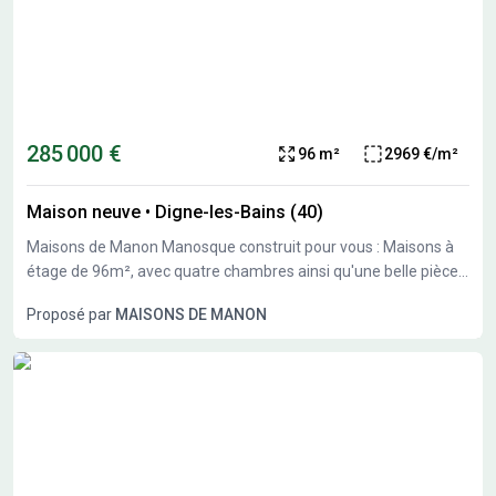
285 000 €
96 m²
2969 €/m²
Maison neuve
•
Digne-les-Bains (40)
Maisons de Manon Manosque construit pour vous : Maisons à
étage de 96m², avec quatre chambres ainsi qu'une belle pièce
à vivre. Projet accompagné d'un garage Grâce à sa belle
Proposé par
MAISONS DE MANON
exposition et répondant à la Règlementation Environnementale
2020, profitez d'une résidence neuve, tout confort, réduisant
votre consommation d'énergie. Pour plus de renseignements
sur votre projet personnalisé, contactez votre conseiller, Nicolas
Van Brussel, Maisons de Manon Manosque