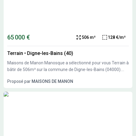
65 000 €
506 m²
128 €/m²
Terrain
•
Digne-les-Bains (40)
Maisons de Manon Manosque a sélectionné pour vous Terrain à
bâtir de 506m² sur la commune de Digne-les-Bains (04000).
Profitez d'un environnement de qualité. Viabilisé, belle
Proposé par
MAISONS DE MANON
exposition possible et proche des commodités. Pour plus de
renseignements sur votre projet personnalisé, consultez votre
conseiller Nicolas Van Brussel, Maisons de Manon Manosque.