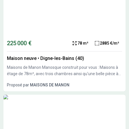
225 000 €
78 m²
2885 €/m²
Maison neuve
•
Digne-les-Bains (40)
Maisons de Manon Manosque construit pour vous : Maisons à
étage de 78m², avec trois chambres ainsi qu'une belle pièce à
vivre. Projet pouvant s'accompagner d'un garage. Grâce à sa
Proposé par
MAISONS DE MANON
belle exposition et répondant à la Règlementation
Environnementale 2020, profitez d'une résidence neuve, tout
confort, réduisant votre consommation d'énergie. Pour plus de
renseignements sur votre projet personnalisé, contactez votre
conseiller, Nicolas Van Brussel, Maisons de Manon Manosque