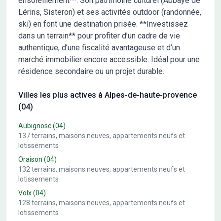
ensoleillement**. Son patrimoine culturel (Abbaye de
équipements sanitaires complets, domotique possible, etc.
Lérins, Sisteron) et ses activités outdoor (randonnée,
Construction conforme à la réglementation environnementale
ski) en font une destination prisée. **Investissez
RE 2020. Projet personnalisable selon vos attentes, votre
dans un terrain** pour profiter d’un cadre de vie
terrain et votre budget &#128222; Contactez Gauvain Faure-
authentique, d’une fiscalité avantageuse et d’un
Brac au 06 09 98 40 18, votre référent maison ossature bois sur
marché immobilier encore accessible. Idéal pour une
le secteur, pour une étude personnalisée de votre projet.
résidence secondaire ou un projet durable.
Villes les plus actives à Alpes-de-haute-provence
(04)
Aubignosc
(04)
137
terrains, maisons neuves, appartements neufs et
lotissements
Oraison
(04)
132
terrains, maisons neuves, appartements neufs et
lotissements
Volx
(04)
128
terrains, maisons neuves, appartements neufs et
lotissements