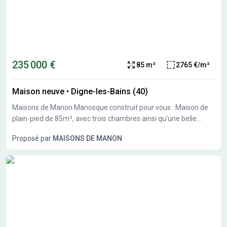
235 000 €
85 m²
2765 €/m²
Maison neuve
•
Digne-les-Bains (40)
Maisons de Manon Manosque construit pour vous : Maison de
plain-pied de 85m², avec trois chambres ainsi qu'une belle
pièce à vivre. Pouvant s'accompagner d'un garage. Grâce à sa
Proposé par
MAISONS DE MANON
belle exposition et répondant à la Règlementation
Environnementale 2020, profitez d'une résidence neuve, tout
confort, réduisant votre consommation d'énergie. Pour plus de
renseignements sur votre projet personnalisé, contactez votre
conseiller, Nicolas Van Brussel, Maisons de Manon Manosque