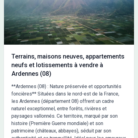
recherchée pour son axe direct, ses commodités à deux pas
(écoles jusqu'au collège, commerces et nombreuses
associations sportives et culturelles pour la famille) et sa
proximité avec Reims, Charleville, Warmeriville, Le Châtelet sur
Retourne, Bergnicourt, Bazancourt, Tagnon, Neuflize, Juniville,
Bazancourt, Boult sur Suippe, l'Ecaille et Rethel. Pour plus de
renseignements vous pouvez me contacter , Nicolas
GUILLAUME de l'agence Maisons France Confort de
Terrains, maisons neuves, appartements
Cormontreuil au 07.77.79.23.59
neufs et lotissements à vendre à
Ardennes (08)
**Ardennes (08) : Nature préservée et opportunités
foncières** Situées dans le nord-est de la France,
les Ardennes (département 08) offrent un cadre
naturel exceptionnel, entre forêts, rivières et
paysages vallonnés. Ce territoire, marqué par son
histoire (Première Guerre mondiale) et son
patrimoine (châteaux, abbayes), séduit par son