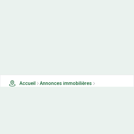
Accueil
Annonces immobilières
Tous les produits
158 terrains, maisons-neuves et appartements neufs à
vendre à Ardennes (08)