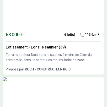
(A39) à 2 km, restaurant, petits commerçants, … Prix : 26 000 €
TTC. Pas de frais d'Agence, ni de frais de dossier.
63 000 €
6 lot(s)
115 €/m²
Lotissement
•
Lons le saunier (39)
Terrains secteur Nord Lons le saunier, à moins de 2 km du
centre ville, dans un secteur calme, en limite de zone
constructible, nous vous proposons plusieurs terrains
Proposé par
ROCH - CONSTRUCTEUR BOIS
constructibles de 550 à 1300M²