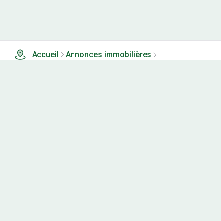
Accueil
Annonces immobilières
Tous les produits
4 terrains, maisons-neuves et appartements neufs à
vendre à Beaufort orbagna (39)
Nos-terrains.com offre une vitrine exclusive
aux acteurs de l'immobilier.